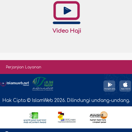
Video Haji
Perjanjian Layanan
Hak Cipta © IslamWeb 2026. Dilindungi undang-undang.