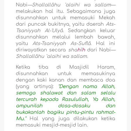
Nabi
—Shallallâhu `alaihi wa sallam—
melakukan hal itu. Sebagaimana juga
disunnahkan untuk memasuki Mekah
dari puncak bukitnya, yaitu daerah
Ats-
Tsaniyyah Al-'Ulyâ
. Sedangkan keluar
disunnahkan melalui lembah bawah,
yaitu
Ats-Tsaniyyah As-Suflâ
. Hal ini
diriwayatkan secara
sha
h
î
h
dari Nabi
—
Shallallâhu `alaihi wa sallam
.
Ketika tiba di Masjidil Haram,
disunnahkan untuk memasukinya
dengan kaki kanan dan membaca doa
(yang artinya):
"Dengan nama Allah,
semoga shalawat dan salam selalu
tercurah kepada Rasulullah, Ya Allah,
ampunilah dosa-dosaku dan
bukakanlah bagiku pintu-pintu rahmat-
Mu."
Hal yang juga dilakukan ketika
memasuki mesjid-mesjid lain.