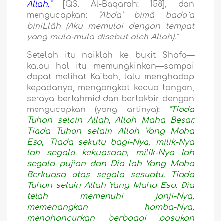
Allah."
[QS. Al-Baqarah: 158], dan
mengucapkan:
"Abda` bimâ bada`a
bihiLlâh (Aku memulai dengan tempat
yang mula-mula disebut oleh Allah)."
Setelah itu naiklah ke bukit Shafa—
kalau hal itu memungkinkan—sampai
dapat melihat Ka`bah, lalu menghadap
kepadanya, mengangkat kedua tangan,
seraya bertahmid dan bertakbir dengan
mengucapkan (yang artinya):
"Tiada
Tuhan selain Allah, Allah Maha Besar,
Tiada Tuhan selain Allah Yang Maha
Esa, Tiada sekutu bagi-Nya, milik-Nya
lah segala kekuasaan, milik-Nya lah
segala pujian dan Dia lah Yang Maha
Berkuasa atas segala sesuatu. Tiada
Tuhan selain Allah Yang Maha Esa. Dia
telah memenuhi janji-Nya,
memenangkan hamba-Nya,
menghancurkan berbagai pasukan