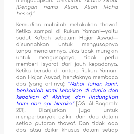
mengucapkan:
"Bismillâhi Allâhu Akbar
(Dengan nama Allah, Allah Maha
besar)."
Kemudian mulailah melakukan thawaf.
Ketika sampai di Rukun Yamani—yaitu
sudut Ka'bah sebelum Hajar Aswad—
disunnahkan untuk mengusapnya
tanpa menciumnya. Jika tidak mungkin
untuk mengusapnya, tidak perlu
memberi isyarat dari jauh kepadanya.
Ketika berada di antara Rukun Yamani
dan Hajar Aswad, hendaknya membaca
doa (yang artinya):
"Wahai Tuhan kami,
berikanlah kami kebaikan di dunia dan
kebaikan di Akhirat, dan lindungilah
kami dari api Neraka."
[QS. Al-Baqarah:
201].
Dianjurkan juga untuk
memperbanyak dzikir dan doa dalam
setiap putaran thawaf. Dan tidak ada
doa atau dzikir khusus dalam setiap