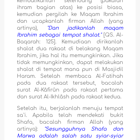
kembalikanlah selendang (pakaian
ihram bagian atas) ke posisi biasa,
kemudian pergilah ke Maqam Ibrahim
dan ucapkanlah firman Allah (yang
artinya),
"Dan jadikanlah maqam
Ibrahim sebagai tempat shalat."
[QS. Al-
Baqarah: 125]. Kemudiaan dirikanlah
shalat dua rakaat di belakang Maqam
Ibrahim, jika hal itu memungkinkan. Jika
tidak memungkinkan, dapat melakukan
shalat di tempat mana pun di Masjidil
Haram. Setelah membaca Al-Fatihah
pada dua rakaat tersebut, bacalah
surat Al-Kâfirûn pada rakaat pertama
dan surat Al-Ikhlâsh pada rakaat kedua.
Setelah itu, berjalanlah menuju tempat
sa`i. Apabila telah mendekati bukit
Shafa, bacalah firman Allah (yang
artinya):
"Sesungguhnya Shafa dan
Marwa adalah salah satu syiar-syiar