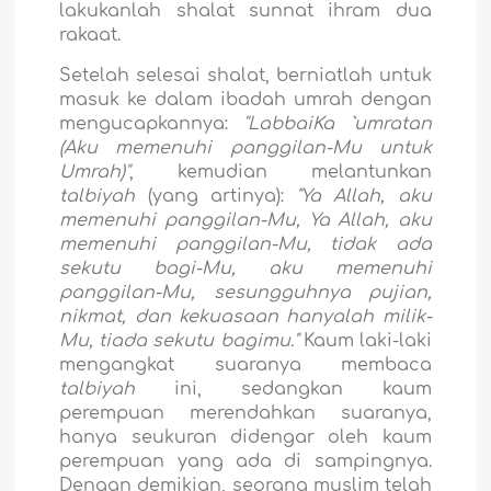
lakukanlah shalat sunnat ihram dua
rakaat.
Setelah selesai shalat, berniatlah untuk
masuk ke dalam ibadah umrah dengan
mengucapkannya:
"LabbaiKa `umratan
(Aku memenuhi panggilan-Mu untuk
Umrah)"
, kemudian melantunkan
talbiyah
(yang artinya):
"Ya Allah, aku
memenuhi panggilan-Mu, Ya Allah, aku
memenuhi panggilan-Mu, tidak ada
sekutu bagi-Mu, aku memenuhi
panggilan-Mu, sesungguhnya pujian,
nikmat, dan kekuasaan hanyalah milik-
Mu, tiada sekutu bagimu."
Kaum laki-laki
mengangkat suaranya membaca
talbiyah
ini, sedangkan kaum
perempuan merendahkan suaranya,
hanya seukuran didengar oleh kaum
perempuan yang ada di sampingnya.
Dengan demikian, seorang muslim telah