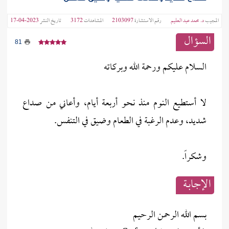
المجيب
د. محمد عبد العليم
رقم الاستشارة
2103097
المشاهدات
3172
تاريخ النشر
2023-04-17
السؤال
81
السلام عليكم ورحمة الله وبركاته
لا أستطيع النوم منذ نحو أربعة أيام، وأعاني من صداع
شديد، وعدم الرغبة في الطعام وضيق في التنفس.
وشكراً.
الإجابــة
بسم الله الرحمن الرحيم