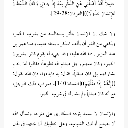
خَلِيلًا لَقَدْ أَضَلَّنِي عَنِ الذِّكْرِ بَعْدَ إِذْ جَاءَنِي وَكَانَ الشَّيْطَانُ
لِلإِنسَانِ خَذُولًا))[الفرقان:28-29].
ولا شك إن الإنسان يتأثر بمجالسة من يشرب الخمر،
ويكفي من الشر أن يألف المنكر ويعتاد عليه، وهذا عمر بن
عبد العزيز رحمة الله عليه، وقد جيء له بقومٍ كانوا يشربون
الخمر، وكان معهم رجل صائم لله تطوعاً، فقالوا له: إنه لم
يشاركهم بل كان صائماً، فقال: به فابدءوا، فإن الله يقول:
((إِنَّكُمْ إِذًا مِثْلُهُمْ))[النساء:140]، فعوقب ذلك الرجل،
مع أنه كان صائماً ولم يشارك في شرب الخمر.
والإنسان لا يسعد بتردد السكارى على منزله، ونسأل الله
أن يصلح أولئك الشباب، وعلى خطيبك أن يجتهد في بذل