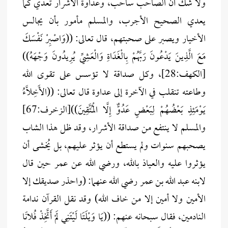
ولا شك أن الصاحب ساحب، وعداوة الأشرار تُعدي كما
يعدي الصحيح الأجرب، والمسلم مأمور بأن يجالس
الأخيار ويصبر على صحبتهم، قال تعالى: ((وَاصْبِرْ نَفْسَكَ
مَعَ الَّذِينَ يَدْعُونَ رَبَّهُمْ بِالْغَدَاةِ وَالْعَشِيِّ يُرِيدُونَ وَجْهَهُ))
[الكهف:28]، وكل صداقة لا تؤسس على تقوى الله
وطاعته تنقلب في الآخرة إلى عداوة قال تعالى: ((الأَخِلَّاءُ
يَوْمَئِذٍ بَعْضُهُمْ لِبَعْضٍ عَدُوٌّ إِلَّا الْمُتَّقِينَ))[الزخرف:67]
والمسلم لا ينتفع من صداقة الأشرار، وقد ظل هذا الشاب
يصحبهم سنوات ولم يستطع أن يؤثر عليهم، بل يُخشى أن
يؤثروا عليه والعياذ بالله، ورضي الله عن عمر حين قال
لابنه عبد الله بن عمر رضي الله عنهما: (واحذر صديقك إلا
الأمين ولا أمين إلا من خاف الله) وقد نقل القرآن ندامة
النادمين، فقال سبحانه عنهم: ((يَا وَيْلَتَا لَيْتَنِي لَمْ أَتَّخِذْ فُلانًا