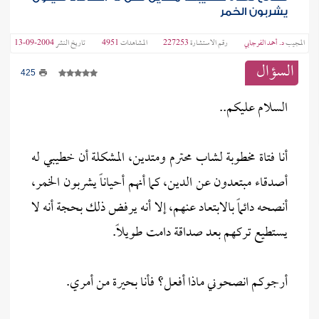
يشربون الخمر
المجيب
د. أحمد الفرجابي
رقم الاستشارة
227253
المشاهدات
4951
تاريخ النشر
2004-09-13
السؤال
425
السلام عليكم..
أنا فتاة مخطوبة لشاب محترم ومتدين، المشكلة أن خطيبي له
أصدقاء مبتعدون عن الدين، كما أنهم أحياناً يشربون الخمر،
أنصحه دائماً بالابتعاد عنهم، إلا أنه يرفض ذلك بحجة أنه لا
يستطيع تركهم بعد صداقة دامت طويلاً.
أرجوكم انصحوني ماذا أفعل؟ فأنا بحيرة من أمري.