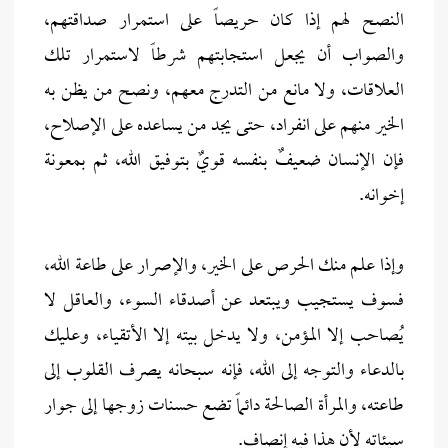
النصح لهم إذا كان حريصاً على استمرار صداقتهم،
والصواب أن يجعل استجابتهم شرطاً لاستمرار تلك
العلاقات، ولا مانع من التدرج معهم، ونصح من يظن به
الخير منهم على انفراد، حتى يجد من يساعده على الإصلاح،
فإن الإنسان ضعيفٌ بنفسه قويٌ بتوفيق الله، ثم بمعونة
إخوانه.
وإذا علم منك الحرص على الخير، والإصرار على طاعة الله،
فسوف يستجيب ويبتعد عن أصدقاء السوء، والعاقل لا
يُصاحب إلا المؤمن، ولا يدخل بيته إلا الأتقياء، وعليك
بالدعاء والتوجه إلى الله، فإنه سبحانه يصرف القلوب إلى
طاعته، والمرأة الصالحة دائماً تضع حسنات زوجها إلى جوار
سيئاته لأن هذا فيه إنصاف.