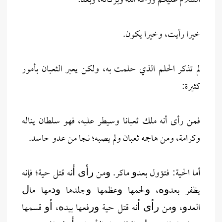
السلام عليكم ورحمة الله وبركاته، وبعد:
خيرا رأيت، وخيرا يكون.
لم تذكر الحلم الذي حلمت به، ولكن يعبر الثعبان بأمور
كثيرة:
فمن رأى أنه ملك ثعبانا وسيطر عليه، فهو سلطان يناله
وكرامة، ومن هاجمه ثعبان ولم يصبه؛ نجا من عدو حاسد.
أﻣﺎ الحية: فتؤول ﺑﻌﺪﻭ ﻣﺎﻛﺮ. ﻭﻣﻦ ﺭﺃﻯ ﺃﻧﻪ ﻗﺘﻞ ﺣﻴﺔ؛ ﻓﺈﻧﻪ
ﻳﻈﻔﺮ ﺑﻌﺪﻭﻩ، ﻭﻟﺤﻤﻬﺎ ﻭﻋﻈﻤﻬﺎ ﻭﺟﻠﺪﻫﺎ ﻭﺩﻣﻬﺎ ﻣﺎﻝ
اﻟﻌﺪﻭ، ﻭﻣﻦ ﺭﺃﻯ ﺃﻧﻪ ﻗﺘﻞ ﺣﻴﺔ ﻭﺭﻓﻌﻬﺎ ﺑﻴﺪﻩ، ﺃﻭ ﻗﺴﻤﻬﺎ