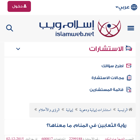
دخول
عربي
الاستشارات
طرح سؤالك
جالات الاستشارة
ائمة المستشارين
الرئيسية
استشارات إيمانية ودعوية
إيمانية
الرؤى والأحلام
رؤية الثعابين في المنام، ما معناها؟
المجيب
الشيخ/ عماد البكش
رقم الاستشارة
2299188
المشاهدات
600817
تاريخ النشر
2015-12-02