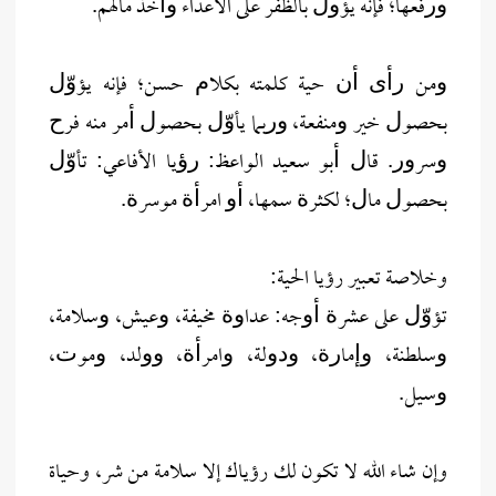
ﻭﺭﻓﻌﻬﺎ؛ ﻓﺈﻧﻪ يؤﻭﻝ ﺑﺎﻟﻈﻔﺮ ﻋﻠﻰ اﻷﻋﺪاء ﻭﺃﺧﺬ ﻣﺎﻟﻬﻢ.
ﻭﻣﻦ ﺭﺃﻯ ﺃﻥ ﺣﻴﺔ ﻛﻠﻤﺘﻪ ﺑﻜﻼﻡ ﺣﺴﻦ؛ ﻓﺈﻧﻪ يؤﻭّﻝ
ﺑﺤﺼﻮﻝ ﺧﻴﺮ ﻭﻣﻨﻔﻌﺔ، ﻭﺭﺑﻤﺎ يأﻭّﻝ ﺑﺤﺼﻮﻝ ﺃﻣﺮ ﻣﻨﻪ ﻓﺮﺡ
ﻭﺳﺮﻭﺭ. ﻗﺎﻝ ﺃﺑﻮ ﺳﻌﻴﺪ اﻟﻮاﻋﻆ: ﺭﺅﻳﺎ اﻷﻓﺎﻋﻲ: تأﻭّﻝ
ﺑﺤﺼﻮﻝ ﻣﺎﻝ؛ ﻟﻜﺜﺮﺓ ﺳﻤﻬﺎ، ﺃﻭ اﻣﺮﺃﺓ ﻣﻮﺳﺮﺓ.
وخلاصة تعبير رؤيا الحية:
تؤﻭّﻝ ﻋﻠﻰ ﻋﺸﺮﺓ ﺃﻭﺟﻪ: ﻋﺪاﻭﺓ ﻣﺨﻴﻔﺔ، ﻭﻋﻴﺶ، ﻭﺳﻼﻣﺔ،
ﻭﺳﻠﻄﻨﺔ، ﻭﺇﻣﺎﺭﺓ، ﻭﺩﻭﻟﺔ، ﻭاﻣﺮﺃﺓ، ﻭﻭﻟﺪ، ﻭﻣﻮﺕ،
ﻭﺳﻴﻞ.
وإن شاء الله لا تكون لك رؤياك إلا سلامة من شر، وحياة