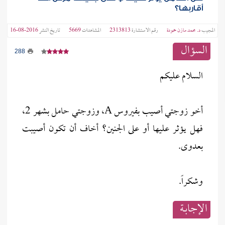
أقاربها؟
المجيب
د. محمد مازن حمودة
رقم الاستشارة
2313813
المشاهدات
5669
تاريخ النشر
2016-08-16
السؤال
288
السلام عليكم
أخو زوجتي أصيب بفيروس A، وزوجتي حامل بشهر 2،
فهل يؤثر عليها أو على الجنين؟ أخاف أن تكون أصيبت
بعدوى.
وشكراً.
الإجابــة