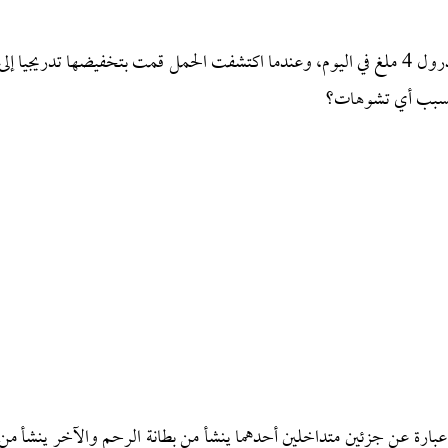
وسؤالي الثاني: أنا مريضة بالروماتيزم، وأتناول حبوب ميدرول 4 ملغ في اليوم، وعندما اكتشفت الحمل قمت بتخفيضها تدريجيا إلى
عبارة عن جزئين متداخلين أحدهما ينشأ من بطانة الرحم والآخر ينشأ من