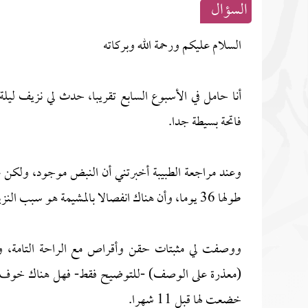
السؤال
السلام عليكم ورحمة الله وبركاته
أنا حامل في الأسبوع السابع تقريبا، حدث لي نزيف لي
فاتحة بسيطة جدا.
وعند مراجعة الطبيبة أخبرتني أن النبض موجود، ولكن 
طولها 36 يوما، وأن هناك انفصالا بالمشيمة هو سبب النزيف.
ووصفت لي مثبتات حقن وأقراص مع الراحة التامة، و
(معذرة على الوصف) -للتوضيح فقط- فهل هناك خوف على ال
خضعت لها قبل 11 شهرا.