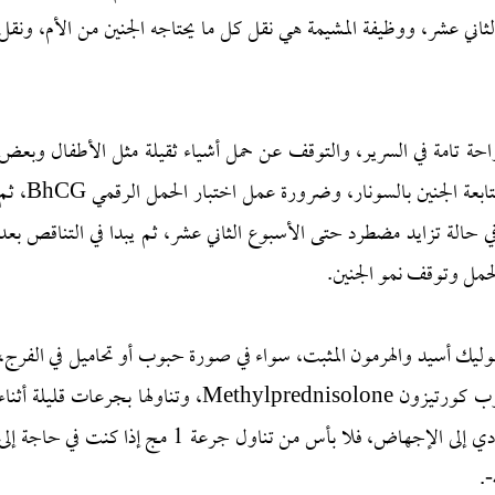
اني عشر، ووظيفة المشيمة هي نقل كل ما يحتاجه الجنين من الأم، ونقل
احة تامة في السرير، والتوقف عن حمل أشياء ثقيلة مثل الأطفال وبعض
أثاث المنزل، بالإضافة إلى التوقف عن الجماع، مع أهمية متابعة الجنين بالسونار، وضرورة عمل اختبار الحمل الرقمي
ا الهرمون يظل في حالة تزايد مضطرد حتى الأسبوع الثاني عشر، ثم يبدا في التناقص بعد
لحمل وتوقف نمو الجنين.
ليك أسيد والهرمون المثبت، سواء في صورة حبوب أو تحاميل في الفرج،
والمتابعة مع الطبيبة المعالجة، وحبوب medrol هي حبوب كورتيزون Methylprednisolone، وتناولها بجرعات قليلة أثنا
الحمل قد يكون له فائدة في علاج بعض الأسباب التي تؤدي إلى الإجهاض، فلا بأس من تناول جرعة 1 مج إذا كنت في حاجة إل
-.