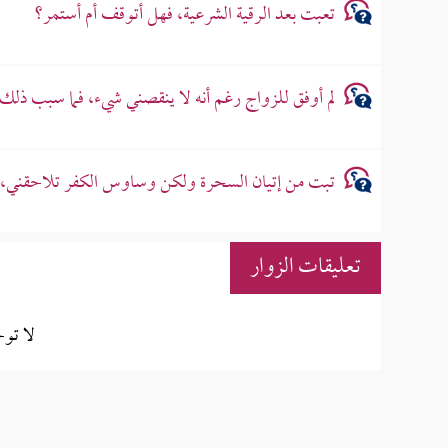
تعبت بعد الرقية الشرعية، فهل أتوقف أم أستمر؟
لم أوفق للزواج رغم أنه لا ينقصني شيء، فما سبب ذلك
تبت من إتيان السحرة ولكن وساوس الكفر تلاحقني، ف
تعليقات الزوار
لا تو