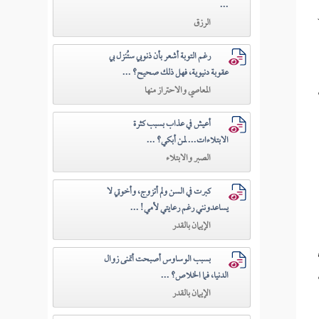
...
الرزق
رغم التوبة أشعر بأن ذنوبي ستُنزل بي
عقوبة دنيوية، فهل ذلك صحيح؟ ...
المعاصي والاحتراز منها
أعيش في عذاب بسبب كثرة
الابتلاءات... لمن أبكي؟ ...
الصبر والابتلاء
كبرت في السن ولم أتزوج، وأخوتي لا
يساعدونني رغم رعايتي لأمي! ...
الإيمان بالقدر
بسبب الوساوس أصبحت أتمنى زوال
الدنيا، فما الخلاص؟ ...
الإيمان بالقدر