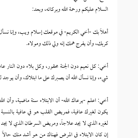
السلام عليكم ورحمة الله وبركاته، وبعد:
أهلاً بك -أخي الكريم- في موقعك إسلام ويب، وإنا نسأل
كربك، وأن يفرج همك إنه ولي ذلك ومولاه.
أخي: كل نعيم دون الجنة محقور، وكل بلاء دون النار عا
شيء، وإنا نسأل الله أن يصبرك على ما ابتلاك، وأن يوجد لك
أخي: اعلم -يرعاك الله- أن الابتلاء سنة ماضية، وأن الله
يكون لغيرك عافية، فمريض القلب هو في عافية بالنسبة 
لغيره الذي لا يجد علاجاً، ومريض السرطان الذي لا يجد 
إن كان الابتلاء في المرض فهناك من هو أشد منك حالاً 