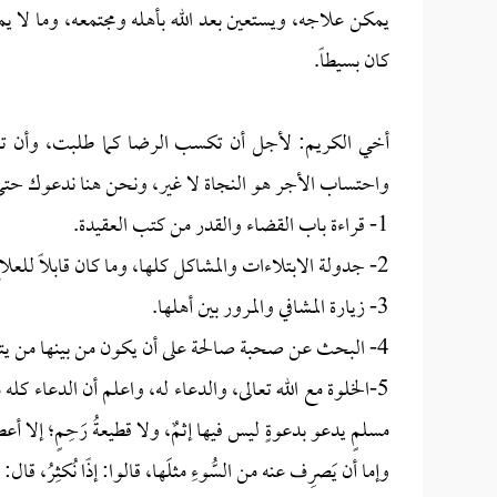
يمكن علاجه، ويستعين بعد الله بأهله ومجتمعه، وما لا يم
كان بسيطاً.
أخي الكريم: لأجل أن تكسب الرضا كما طلبت، وأن تعيش
واحتساب الأجر هو النجاة لا غير، ونحن هنا ندعوك حتى ي
1- قراءة باب القضاء والقدر من كتب العقيدة.
2- جدولة الابتلاءات والمشاكل كلها، وما كان قابلاً للعلاج فابدأ به، وما لم يكن قابلاً فاستعن بالله عليه وتعايش معه.
3- زيارة المشافي والمرور بين أهلها.
4- البحث عن صحبة صالحة على أن يكون من بينها من يتعامل بإيجابية مع الأحداث.
5-الخلوة مع الله تعالى، والدعاء له، واعلم أن الدعاء
مسلمٍ يدعو بدعوةٍ ليس فيها إثمٌ، ولا قطيعةُ رَحِمٍ؛ إلا أعطاه
وإما أن يَصرِف عنه من السُّوءِ مثلَها، قالوا: إذًا نُكثِرُ، قال: و