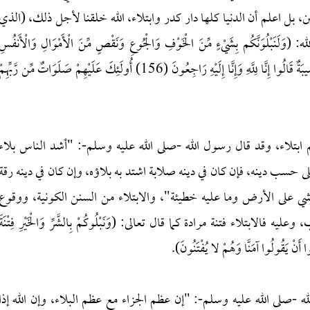
ن، بل اعلم أن الدنيا كلها دار كدر وابتلاء، الله خلقنا لأجل ذلك، (الذي
َنَّكُم بِشَيْءٍ مِّنَ الْخَوْفِ وَالْجُوعِ وَنَقْصٍ مِّنَ الْأَمْوَالِ وَالْأَنفُسِ
وَالثَّمَرَاتِ وَبَشِّرِ الصَّابِرِينَ (155) الَّذِينَ إِذَا أَصَابَتْهُم مُّصِيبَةٌ قَالُوا إِنَّا لِلَّهِ وَإِنَّا إِلَيْهِ رَاجِعُونَ (156) أُولَئِكَ عَلَيْهِمْ صَلَوَاتٌ مِّن رَّبِّهِم
م ابتلاء، وقد قال رسول الله -صلى الله عليه وسلم-: "أشد الناس بلاء
لى حسب دينه، فإن كان في دينه صلابة اشتد به بلاؤه، وإن كان في دينه رقة
 يمشي على الأرض وما عليه خطيئة"، والابتلاء من السنن الكونية، ووقوع
لابتلاء فتنة مرادة كما قال تعالى: (وَنَبْلُوكُمْ بِالشَّرِّ وَالْخَيْرِ فِتْنَةً
َنْ يَقُولُوا آمَنَّا وَهُمْ لا يُفْتَنُونَ).
 -صلى الله عليه وسلم-: "إن عظم الجزاء مع عظم البلاء، وإن الله إذا