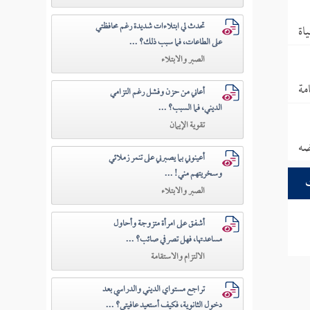
تحدث لي ابتلاءات شديدة رغم محافظتي
اة
على الطاعات، فما سبب ذلك؟ ...
الصبر والابتلاء
مة
أعاني من حزن وفشل رغم التزامي
الديني، فما السبب؟ ...
تقوية الإيمان
ضه
أعينوني بما يصبرني على تنمر زملائي
وسخريتهم مني! ...
الصبر والابتلاء
أشفق على امرأة متزوجة وأحاول
مساعدتها، فهل تصرفي صائب؟ ...
الالتزام والاستقامة
تراجع مستواي الديني والدراسي بعد
دخول الثانوية، فكيف أستعيد عافيتي؟ ...