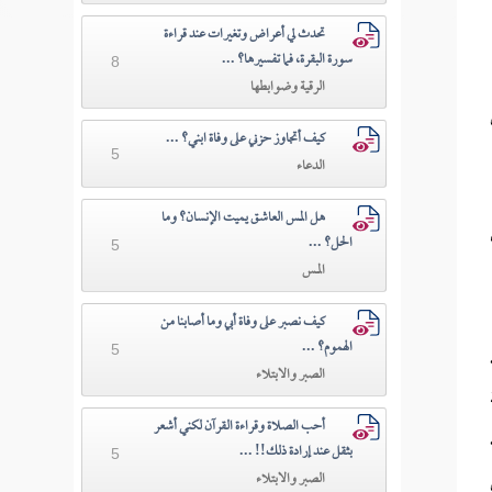
تحدث لي أعراض وتغيرات عند قراءة
سورة البقرة، فما تفسيرها؟ ...
8
الرقية وضوابطها
كيف أتجاوز حزني على وفاة ابني؟ ...
5
الدعاء
هل المس العاشق يميت الإنسان؟ وما
الحل؟ ...
5
المـس
كيف نصبر على وفاة أبي وما أصابنا من
الهموم؟ ...
5
الصبر والابتلاء
أحب الصلاة وقراءة القرآن لكني أشعر
بثقل عند إرادة ذلك!! ...
5
الصبر والابتلاء