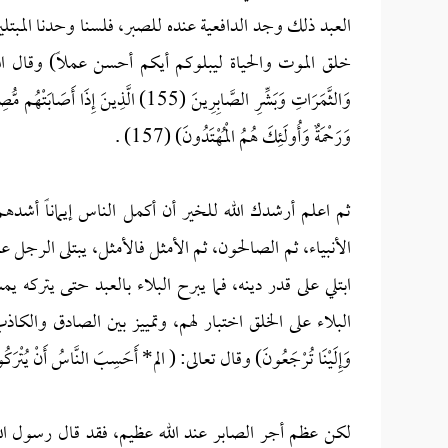
العبد ذلك وجد الدافعية عنده للصبر، فلسنا وحدنا المبتلي
خلق الموت والحياة ليبلوكم أيكم أحسن عملاً) وقال الله: (وَلَنَبْلُو
وَرَحْمَةٌ وَأُولَئِكَ هُمُ الْمُهْتَدُونَ) (157) .
ثم اعلم أرشدك الله للخير أن أكمل الناس إيماناً أشده
الأنبياء، ثم الصالحون، ثم الأمثل فالأمثل، يبتلى الرجل ع
ابتلي على قدر دينه، فما يبرح البلاء بالعبد حتى يتركه
البلاء على الخلق اختبار لهم، وتمييز بين الصادق والكاذب، وعليه فا
وَإِلَيْنَا تُرْجَعُونَ) وقال تعالى: ( الم* أَحَسِبَ النَّاسُ أَنْ يُتْرَكُوا أ
لكن عظم أجر الصابر عند الله عظيم، فقد قال رسول الله