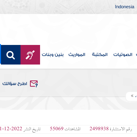
Indonesia
الصوتيات
المكتبة
المواريث
بنين وبنات
اطرح سؤالك
ء
رقم الاستشارة
2498938
المشاهدات
55069
تاريخ النشر
2022-12-01