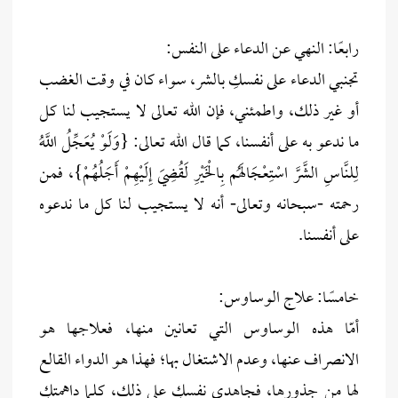
رابعًا: النهي عن الدعاء على النفس:
تجنبي الدعاء على نفسكِ بالشر، سواء كان في وقت الغضب
أو غير ذلك، واطمئني، فإن الله تعالى لا يستجيب لنا كل
ما ندعو به على أنفسنا، كما قال الله تعالى: {وَلَوْ يُعَجِّلُ اللَّهُ
لِلنَّاسِ الشَّرَّ اسْتِعْجَالَهُم بِالْخَيْرِ لَقُضِيَ إِلَيْهِمْ أَجَلُهُمْ}، فمن
رحمته -سبحانه وتعالى- أنه لا يستجيب لنا كل ما ندعوه
على أنفسنا.
خامسًا: علاج الوساوس:
أمّا هذه الوساوس التي تعانين منها، فعلاجها هو
الانصراف عنها، وعدم الاشتغال بها؛ فهذا هو الدواء القالع
لها من جذورها، فجاهدي نفسكِ على ذلك، كلما داهمتكِ