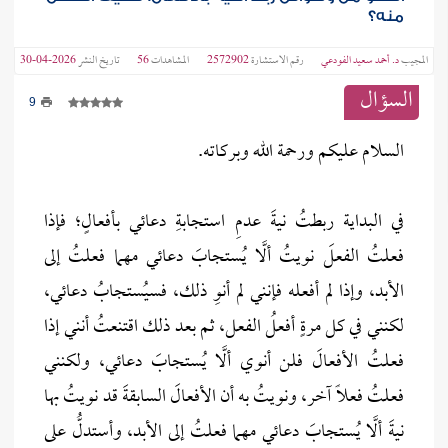
منه؟
المجيب
د. أحمد سعيد الفودعي
رقم الاستشارة
2572902
المشاهدات
56
تاريخ النشر
2026-04-30
السؤال
9
السلام عليكم ورحمة الله وبركاته.
في البداية ربطتُ نيةَ عدمِ استجابةِ دعائي بأفعالٍ؛ فإذا
فعلتُ الفعلَ نويتُ ألَّا يُستجابَ دعائي مهما فعلتُ إلى
الأبد، وإذا لم أفعله فإنني لم أنوِ ذلك، فسيُستجابُ دعائي،
لكنني في كل مرةٍ أفعلُ الفعل، ثم بعد ذلك اقتنعتُ أنني إذا
فعلتُ الأفعالَ فلن أنوي ألَّا يُستجابَ دعائي، ولكنني
فعلتُ فعلًا آخر، ونويتُ به أن الأفعالَ السابقةَ قد نويتُ بها
نيةَ ألَّا يُستجابَ دعائي مهما فعلتُ إلى الأبد، وأستدلُّ على