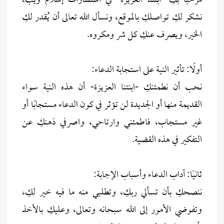
مرحبًا بكِ -ابنتنا العزيزة- في استشارات إسلام ويب،
نشكر لكِ تواصلكِ بالموقع، ونسأل الله تعالى أن يُقدر لكِ
الخير، ويصرف عنكِ كل شر ومكروه.
أولًا: تأثير النية على استجابة الدعاء:
نحب أن نطمئنكِ -ابنتنا العزيزة- أن هذه النية سواء
القديمة منها أو الجديدة لن تؤثر في كون الدعاء مستجابًا أو
غير مستجاب، فاطمئني وارتاحي، واصرفي ذهنكِ عن
التفكير في هذه القضية.
ثانيًا: آداب الدعاء وأسباب الإجابة:
ننصحكِ بأن تسألي ربكِ، وتطلبي منه ما فيه خير لكِ،
وتفوضي الأمور إلى الله سبحانه وتعالى، وعليكِ بالأخذ