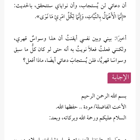
أن دعائي لن يُستجاب، وأن نواياي ستتحقق، بالحديث:
«إِنَّمَا الْأَعْمَالُ بِالنِّيَّاتِ، وَإِنَّمَا لِكُلِّ امْرِئٍ مَا نَوَى».
أخيرًا: بيني وبين نفسي أيقنتُ أن هذا وسواسٌ قهري،
ولكنني فعلتُ فعلًا نويتُ به أنه حتى لو كان كلُّ ما سبق
وسواسًا قهريًّا، فلن يُستجابَ دعائي أيضًا، ماذا أفعل؟
الإجابــة
بسم الله الرحمن الرحيم
الأخت الفاضلة/ مودة .. حفظها الله.
السلام عليكم ورحمة الله وبركاته، وبعد: