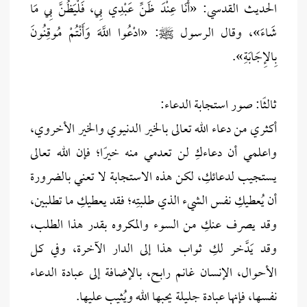
الحديث القدسي: «أَنَا عِنْدَ ظَنِّ عَبْدِي بِي، فَلْيَظُنَّ بِي مَا
شَاءَ»، وقال الرسول ﷺ: «ادْعُوا اللَّهَ وَأَنْتُمْ مُوقِنُونَ
بِالإِجَابَةِ».
ثالثًا: صور استجابة الدعاء:
أكثري من دعاء الله تعالى بالخير الدنيوي والخير الأخروي،
واعلمي أن دعاءكِ لن تعدمي منه خيرًا؛ فإن الله تعالى
يستجيب لدعائكِ، لكن هذه الاستجابة لا تعني بالضرورة
أن يُعطيكِ نفس الشيء الذي طلبتِه؛ فقد يعطيكِ ما تطلبين،
وقد يصرف عنكِ من السوء والمكروه بقدر هذا الطلب،
وقد يَدَّخر لكِ ثواب هذا إلى الدار الآخرة، وفي كل
الأحوال، الإنسان غانم رابح، بالإضافة إلى عبادة الدعاء
نفسها، فإنها عبادة جليلة يحبها الله ويُثيب عليها.