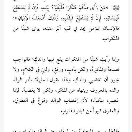
ﷺ: «مَنْ رَأَى مِنْكُمْ مُنْكَرًا فَلْيُغَيِّرْهُ بِيَدِهِ، فَإِنْ لَمْ يَسْتَطِعْ
فَبِلِسَانِهِ، فَإِنْ لَمْ يَسْتَطِعْ فَبِقَلْبِهِ، وَذَٰلِكَ أَضْعَفُ الْإِيمَانِ»؛
فالإنسان المؤمن يجد في قلبهِ ألمًا عندما يرى شيئًا من
المنكراتِ.
وإذا رأيتِ شيئًا من المنكرات يقع فيها والدكِ؛ فالواجب
نصحهُ وتذكيرهُ، ولكن بأدبٍ، ورفقٍ، ولينٍ في الكلامِ، ولا
يجوز أن تغضبي والدكِ، ولهذا يقول العلماءُ: يأمر الولد
والده بالمعروف وينهاه عن المنكرِ، ولكن لا يغضبهُ، فإذا
غضب سكتَ؛ لأن إغضاب الوالد وقوعٌ في العقوقِ،
والعقوق كبيرةٌ من كبائر الذنوبِ.
فالمطلوب هو المحاولة بين الوفاء بحق الوالد والقيام ببرهِ،