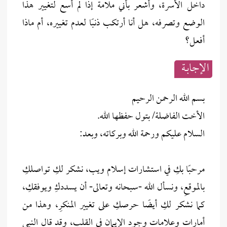
داخل الأسرة، وأشعر بأني ملامة إذا لم أسع لتغيير هذا
الوضع وتصرفه، هل أنا أرتكب ذنبًا لعدم تغييره، أم ماذا
أفعل؟
الإجابــة
بسم الله الرحمن الرحيم
الأخت الفاضلة/ بتول حفظها الله.
السلام عليكم ورحمة الله وبركاته، وبعد:
مرحبًا بكِ في استشارات إسلام ويب، نشكر لكِ تواصلكِ
بالموقعِ، ونسأل الله -سبحانه وتعالى- أن يسددكِ ويوفقكِ،
كما نشكر لكِ أيضًا حرصكِ على تغيير المنكرِ، وهذا من
أمارات وعلامات وجود الإيمان في القلبِ، وقد قال النبي