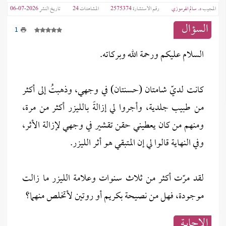
المجيب
د. سالم الهرموزي
رقم الاستشارة
2575374
المشاهدات
24
تاريخ النشر
2026-07-06
السؤال
1
السلام عليكم ورحمة الله وبركاته.
كانت لديّ شامتان (حسنتان) في وجهي، وذهبتُ إلى أكثر
من طبيب جلدية، وأجروا لي إزالةً بالليزر أكثر من مرة،
ومنهم من كان يعطيني حقن تقشير في وجهي لإزالة الأثر،
وفي النهاية قالوا لي إن المتبقي هو أثر الليزر.
لقد مرّت أكثر من ثلاث سنوات وعلامة الليزر ما زالت
موجودة، فهل من نصيحة بكريم أو روتين لأتخلص منهما؟
الإجابــة