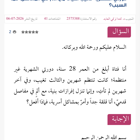
السبب؟
المجيب
د. كندا تركي العابد
رقم الاستشارة
2575388
المشاهدات
41
تاريخ النشر
2026-07-06
السؤال
2
السلام عليكم ورحمة الله وبركاته.
أنا فتاة أبلغ من العمر 28 سنة، دورتي الشهرية غير
منتظمة؛ كانت تنتظم شهرين والثالث تغيب، وفي آخر
شهرين لم تأتِ، وإنما تنزل إفرازات بنية، مع ألمٍ في مفاصل
قدميّ، أنا قلقة جداً وأمرّ بمشاكل أسرية، فماذا أفعل؟
الإجابــة
بسم الله الرحمن الرحيم