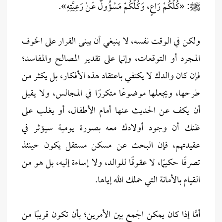
ﷺ: «كُلُّكُمْ رَاعٍ، وَكُلُّكُمْ مَسْؤُولٌ عَنْ رَعِيَّتِهِ».
ولكن في الوقت نفسه، لا ينبغي أن يبنى القرار على الخوف
المجرد أو التوقعات، وإنما على تقدير المصالح والمفاسد؛
فإن كان والدك لا يكتفي باعتقاد هذه الأفكار، بل يكثر من
طرحها، ويجعلها موضوعًا متكررًا في المجالس، ولا يقبل
أن يكف عن الحديث عنها أمام الأطفال، أو يغلب على
ظنك أن وجود أولادك معه بصورة يومية سيؤثر في
عقيدتهم، فإن البحث عن مسكن مستقل يكون حينئذ
تصرفًا حكيمًا، لا عقوقًا للوالد، ولا إساءة إليه، بل هو من
القيام بالأمانة التي حملك الله إياها.
أمَّا إذا كان يمكن الجمع بين الأمرين؛ بأن تكون قريبًا من