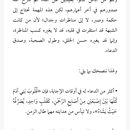
وكم من أناس كانوا بعيدين عن الله، ثم شرح الله
صدورهم في آخر أعمارهم، لكن هذه المهمة تحتاج إلى
حكمة وصبر، لا إلى مناظرات وجدال؛ لأن من كانت
الشبهة قد استقرت في قلبه، قد لا يغيره كسب المناظرة،
وإنما قد يغيره حسن الخلق، وطول الصحبة، وصدق
الدعاء.
ولهذا ننصحك بما يلي:
• أكثر من الدعاء له في أوقات الإجابة، فإن «قُلُوبَ بَنِي آدَمَ
كُلَّهَا بَيْنَ إِصْبَعَيْنِ مِنْ أَصَابِعِ الرَّحْمَنِ، كَقَلْبٍ وَاحِدٍ، يُصَرِّفُهُ
حَيْثُ يَشَاءُ»، ولا تيأس من هدايته مهما طال الزمن.