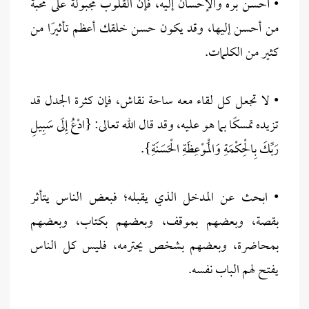
• أحسن بره والإحسان إليه، فإن القلوب مجبولة على محبة
من أحسن إليها، وقد يكون حسن خلقك أعظم تأثيرًا من
كثير من الكلمات.
• لا تجعل كل لقاء معه ساحة نقاش، فإن كثرة الجدل قد
تزيده تمسكًا بما هو عليه، وقد قال الله تعالى: {ادْعُ إِلَى سَبِيلِ
رَبِّكَ بِالْحِكْمَةِ وَالْمَوْعِظَةِ الْحَسَنَةِ}.
• ابحث عن المدخل الذي يقبله؛ فبعض الناس يتأثر
بقصة، وبعضهم بموقف، وبعضهم بكتاب، وبعضهم
بمحاضرة، وبعضهم بشخص يحترمه، فليس كل الناس
يفتح لهم الباب نفسه.