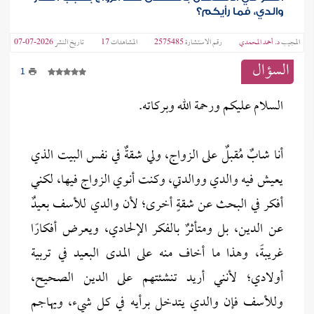
والدي، فما رأيكم؟
المجيب
د. أحمد المحمدي
رقم الاستشارة
2575485
المشاهدات
17
تاريخ النشر
2026-07-07
السؤال
1
السلام عليكم ورحمة الله وبركاته.
أنا شابٌ مُقبلٌ على الزواج، ولي شقةٌ في نفس البيت الذي
يعيش فيه والدي ووالدتي، وكنت أنوي الزواج فيها، لكني
أفكر في البحث عن شقةٍ أخرى؛ لأن والدي للأسف بعيدٌ
عن الدين، بل ومتأثرٌ بالفكر الإلحادي، ويعرض أفكارًا
غريبةً، وهذا ما أخاف منه على المدى البعيد في تربية
أولادي؛ لأنني أريد تنشئتهم على الدين الصحيح،
وللأسف فإن والدي يتدخل برأيه في كل شيء، ويهاجم