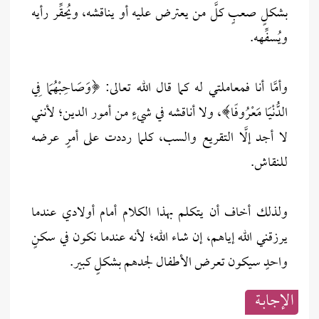
بشكلٍ صعبٍ كلَّ من يعترض عليه أو يناقشه، ويُحقِّر رأيه
ويُسفِّهه.
وأمَّا أنا فمعاملتي له كما قال الله تعالى: ﴿وَصَاحِبْهُمَا فِي
الدُّنْيَا مَعْرُوفًا﴾، ولا أناقشه في شيءٍ من أمور الدين؛ لأنني
لا أجد إلَّا التقريع والسب، كلما رددت على أمرٍ عرضه
للنقاش.
ولذلك أخاف أن يتكلم بهذا الكلام أمام أولادي عندما
يرزقني الله إياهم، إن شاء الله؛ لأنه عندما نكون في سكنٍ
واحدٍ سيكون تعرض الأطفال لجدهم بشكلٍ كبير.
الإجابــة