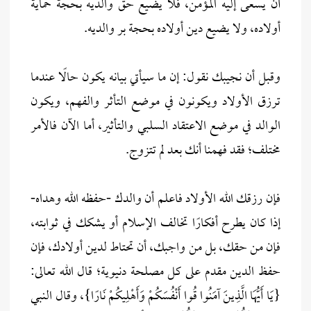
أن يسعى إليه المؤمن، فلا يضيع حق والديه بحجة حماية
أولاده، ولا يضيع دين أولاده بحجة بر والديه.
وقبل أن نجيبك نقول: إن ما سيأتي بيانه يكون حالًا عندما
ترزق الأولاد ويكونون في موضع التأثر والفهم، ويكون
الوالد في موضع الاعتقاد السلبي والتأثير، أما الآن فالأمر
مختلف؛ فقد فهمنا أنك بعد لم تتزوج.
فإن رزقك الله الأولاد فاعلم أن والدك -حفظه الله وهداه-
إذا كان يطرح أفكارًا تخالف الإسلام أو يشكك في ثوابته،
فإن من حقك، بل من واجبك، أن تحتاط لدين أولادك، فإن
حفظ الدين مقدم على كل مصلحة دنيوية؛ قال الله تعالى:
{يَا أَيُّهَا الَّذِينَ آمَنُوا قُوا أَنْفُسَكُمْ وَأَهْلِيكُمْ نَارًا}، وقال النبي