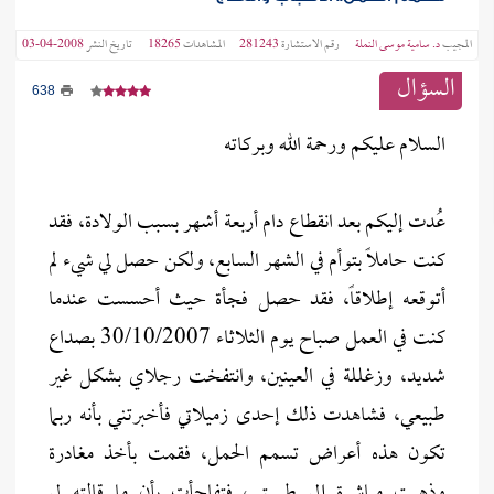
المجيب
د. سامية موسى النملة
رقم الاستشارة
281243
المشاهدات
18265
تاريخ النشر
2008-04-03
السؤال
638
السلام عليكم ورحمة الله وبركاته
عُدت إليكم بعد انقطاع دام أربعة أشهر بسبب الولادة، فقد
كنت حاملاً بتوأم في الشهر السابع، ولكن حصل لي شيء لم
أتوقعه إطلاقاً، فقد حصل فجأة حيث أحسست عندما
كنت في العمل صباح يوم الثلاثاء 30/10/2007 بصداع
شديد، وزغللة في العينين، وانتفخت رجلاي بشكل غير
طبيعي، فشاهدت ذلك إحدى زميلاتي فأخبرتني بأنه ربما
تكون هذه أعراض تسمم الحمل، فقمت بأخذ مغادرة
وذهبت مباشرة إلى طبيبتي، فتفاجأت بأن ما قالته لي