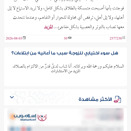
فوجئت بأنها أصبحت متمسكة بالطلاق بشكل كامل، ولا تريد الاستماع لا إلى
أهلها، ولا إلى أهلي، ترفض أي محاولة للحوار أو التفاهم، وعندما نتحدث
معها تصاب بالتوتر والعصبية بشكل مفاجئ...
المزيد
2026-08-03
30
2577230
هل سوء اختياري للزوجة سبب ما أعانيه من ابتلاءات؟
السلام عليكم ورحمة الله وبركاته. أنا شاب لديَّ قدرٌ من الالتزام بالصلاة،
المزيد من الاستشارات
والابتعاد عمَّا حرَّم الله من العلاقات بالنساء وغيرها، تعرَّفت إلى فتاة وأُعجبت
بها، وبادرتُ فورًا إلى خطبتها، وهي الآن زوجتي. في بداية الأمر، كنتُ أُبدي..
المزيد
الأكثر مشاهدة
2026-08-02
37
2577183
كيف أتعامل مع الافتراء والظلم الذي أحرجني به
خاطبي مع أهلي؟