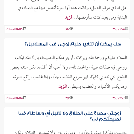
على فتاة في موقع العمل، وكانت هذه أول مرة أتعامل فيها مع النساء، في
البداية ومن بعيد كنت سأرفضها..
المزيد
2026-08-05
36
2577554
هل يمكن أن تتغير طباع زوجي في المستقبل؟
السلام عليكم ورحمة الله وبركاته. أرجو منكم النصيحة، بارك الله فيكم،
زوجي فيه صفات طيبة -والحمد لله-، ولا أحب أن أظلمه، لكن عنده بعض
الطباع التي تتعبني كثيرًا، فهو سريع الغضب جدًا، وإذا غضب يرتفع صوته
وقد يكسر الأشياء، والغضب يسيطر..
المزيد
2026-08-04
29
2577257
زوجتي مصرة على الطلاق ولا تقبل أي وساطة، فما
نصيحتكم لي؟
حصلت مشكلة صغيرة جدًا بيني وبين زوجتي، لا تستدعي الطلاق، لكن