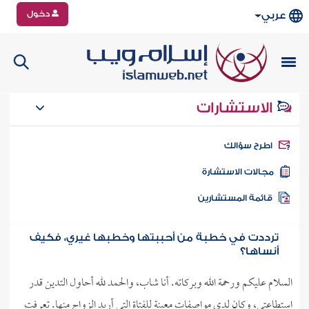
دخول
عربي
الاستشارات
طرح سؤالك
جالات الاستشارة
ائمة المستشارين
ترددت في خطبة من أحببتها وخطبها غيري، فكيف
أنساها؟
السلام عليكم ورحمة الله وبركاته. أنا شاب، والحمد لله أحاول التدين قدر
استطاعتي، وكان لدي مواصفات معينة للفتاة التي أريد الزواج منها. تعرفت