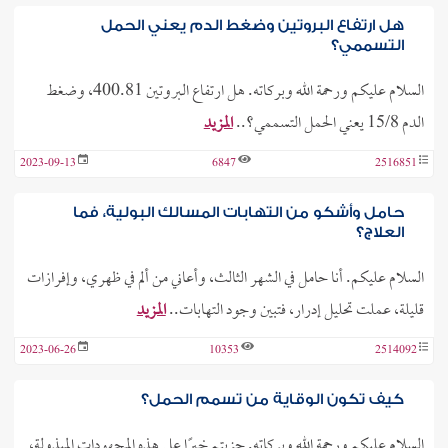
هل ارتفاع البروتين وضغط الدم يعني الحمل
التسممي؟
السلام عليكم ورحمة الله وبركاته. هل ارتفاع البروتين 400.81، وضغط
الدم 15/8 يعني الحمل التسممي؟..
المزيد
2023-09-13
6847
2516851
حامل وأشكو من التهابات المسالك البولية، فما
العلاج؟
السلام عليكم. أنا حامل في الشهر الثالث، وأعاني من ألم في ظهري، وإفرازات
قليلة، عملت تحليل إدرار، فتبين وجود التهابات..
المزيد
2023-06-26
10353
2514092
كيف تكون الوقاية من تسمم الحمل؟
السلام عليكم ورحمة الله وبركاته. جزيتم خيرًا على هذه المجهودات المبذولة،