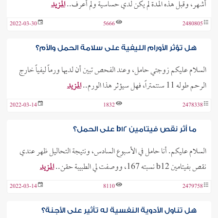
أشهر، وقبل هذه المدة لم يكن لدي حساسية ولم أعرف..
المزيد
2022-03-30
5666
2480805
هل تؤثر الأورام الليفية على سلامة الحمل والأم؟
السلام عليكم زوجتي حامل، وعند الفحص تبين أن لديها ورماً ليفياً خارج
الرحم طوله 11 سنتمتراً، فهل سيؤثر هذا الورم..
المزيد
2022-03-14
1832
2478338
ما أثر نقص فيتامين b12 على الحمل؟
السلام عليكم. أنا حامل في الأسبوع السادس، ونتيجة التحاليل ظهر عندي
نقص بفيتامين b12 نسبته 167، ووصفت لي الطبيبة حقن..
المزيد
2022-03-14
8110
2479758
هل تناول الأدوية النفسية له تأثير على الأجنة؟