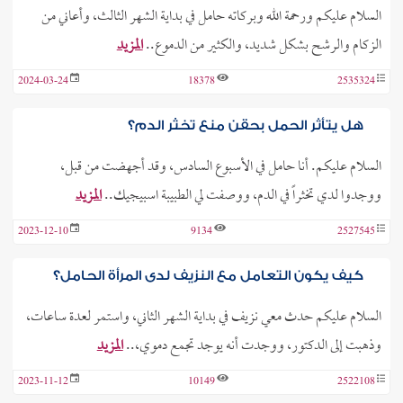
السلام عليكم ورحمة الله وبركاته حامل في بداية الشهر الثالث، وأعاني من
الزكام والرشح بشكل شديد، والكثير من الدموع..
المزيد
2024-03-24
18378
2535324
هل يتأثر الحمل بحقن منع تخثر الدم؟
السلام عليكم. أنا حامل في الأسبوع السادس، وقد أجهضت من قبل،
ووجدوا لدي تخثراً في الدم، ووصفت لي الطبيبة اسبيجيك..
المزيد
2023-12-10
9134
2527545
كيف يكون التعامل مع النزيف لدى المرأة الحامل؟
السلام عليكم حدث معي نزيف في بداية الشهر الثاني، واستمر لعدة ساعات،
وذهبت إلى الدكتور، ووجدت أنه يوجد تجمع دموي،..
المزيد
2023-11-12
10149
2522108