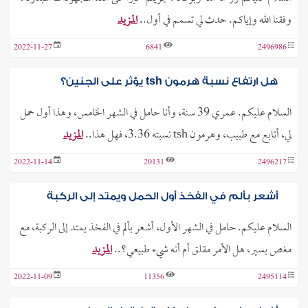
وفقنا الله وإياكم. حدث لي تسمم في أول..
المزيد
2022-11-27
6841
2496986
هل ارتفاع نسبة هرمون tsh يؤثر على الجنين؟
السلام عليكم. عمري 39 سنة، وأنا حامل في الشهر الخامس، وهذا أول حمل
لي، أتابع مع طبيب، وهرمون tsh نسبته 3.36، فهل هذا..
المزيد
2022-11-14
20131
2496217
أشعر بألم في الفخذ أول الحمل ويمتد إلى الركبة
السلام عليكم. حامل في الشهر الأول، أشعر بألم في الفخذ يمتد إلى الركبة، مع
مغص يسير، هل الأمر مقلق أم أنه شيء طبيعي؟..
المزيد
2022-11-09
11356
2495114