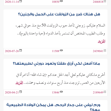
2020-11-14
10850
2446818
هل هناك ضرر من الزولفت على الحمل والجنين؟
السلام عليكم. زوجتي تأخذ حبوب الزولفت 50 مغ منذ حوالي شهر،
وطلب الطبيب المختص أن تستمر بأخذ الدواء (حبة واحدة باليوم)..
المزيد
2020-07-26
11508
2439041
ماذا أفعل لكي أرزق طفلًا وتعود دورتي لطبيعتها؟
أطرح مشكلتي عليكم لعلي أجد الحل عندكم -إن شاء الله- أنا امرأة في
الأربعين من العمر, تزوجت منذ أربع سنوات ونصف وحملت..
المزيد
2020-04-21
13846
2189649
ورم ليفي على جدار الرحم.. هل يمكن الولادة الطبيعية
معه؟