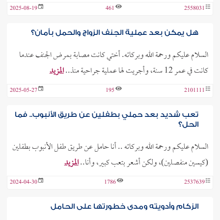
2025-08-19
461
2558031
هل يمكن بعد عملية الجنف الزواج والحمل بأمان؟
السلام عليكم ورحمة الله وبركاته. أختي كانت مصابة بمرض الجنف عندما
كانت في عمر 12 سنة، وأجريت لها عملية جراحية منذ..
المزيد
2025-05-27
195
2101111
تعب شديد بعد حملي بطفلين عن طريق الأنبوب.. فما
الحل؟
السلام عليكم ورحمة الله وبركاته .. أنا حامل عن طريق طفل الأنبوب بطفلين
(كيسين منفصلين)، ولكن أشعر بتعب كبير، وأنا..
المزيد
2024-04-30
1786
2537639
الزكام وأدويته ومدى خطورتها على الحامل