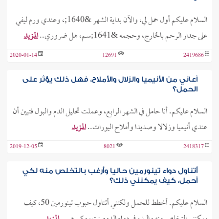
السلام عليكم أول حمل لي، والآن بداية الشهر &1640;، وعندي ورم ليفي
على جدار الرحم بالخارج، وحجمه &1641;سم، هل ضروري..
المزيد
2020-01-14
12691
2419686
أعاني من الأنيميا والزلال والأملاح، فهل ذلك يؤثر على
الحمل؟
السلام عليكم. أنا حامل في الشهر الرابع، وعملت تحليل الدم والبول فتبين أن
عندي أنيميا وزلالا وصديدا وأملاح اليورات..
المزيد
2019-12-05
8021
2418317
أتناول دواء تينورمين حاليا وأرغب بالتخلص منه لكي
أحمل، كيف يمكنني ذلك؟
السلام عليكم. أخطط للحمل ولكنني أتناول حبوب تينورمين 50، كيف
يمكنني التخلص منه والبدء في دواء الدومينت، وكم هي..
المزيد