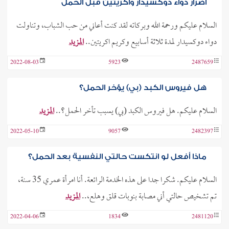
أضرار دواء دوكسيدار واكريتين قبل الحمل
السلام عليكم ورحمة الله وبركاته لقد كنت أعاني من حب الشباب، وتناولت
دواء دوكسيدار لمدة ثلاثة أسابيع وكريم اكريتين..
المزيد
2022-08-03
5923
2487659
هل فيروس الكبد (بي) يؤخر الحمل؟
السلام عليكم. هل فيروس الكبد (بي) يسبب تأخر الحمل؟..
المزيد
2022-05-10
9057
2482397
ماذا أفعل لو انتكست حالتي النفسية بعد الحمل؟
السلام عليكم. شكرا جدا على هذه الخدمة الرائعة. أنا امرأة عمري 35 سنة،
تم تشخيص حالتي أني مصابة بنوبات قلق وهلع،..
المزيد
2022-04-06
1834
2481120