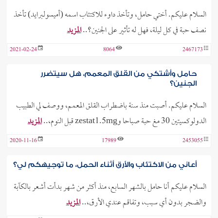
السلام عليكم. أختي حامل، وتأخذ داوء للاكتئاب اسمه (أميسولبرايد) تأخذ
نصف حبة في كل ليلة، فهل له تأثير على الجنين؟..
المزيد
2021-02-24
8064
2467173
حامل وأشتكي من القلق المعمم، هل سيتضرر
الجنين؟
السلام عليكم. أصبت منذ سنة باضطراب القلق المعمم، ووصف لي الطبيب
الدولوكسيتين 30 مغ حبة صباحا وzestat1.5mg قبل النوم،..
المزيد
2020-11-16
17989
2453055
أعاني من الاكتئاب والأرق أثناء الحمل، ما توجيهكم لي؟
السلام عليكم أنا حامل بالشهر السابع، منذ أكثر من شهر بدأت أشعر بالكآبة
والضجر بدون أي سبب، وتفاقم عندي الأرق،..
المزيد