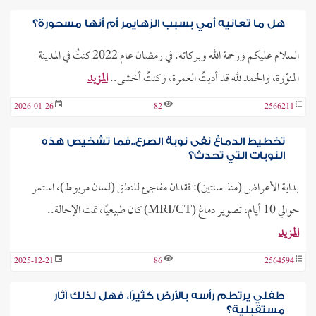
هل ما تعانيه أمي بسبب الزهايمر أم أنها مسحورة؟
السلام عليكم ورحمة الله وبركاته. في رمضان عام 2022 كنتُ في المدينة
المنوّرة، والحمد لله قد أديتُ العمرة، وكنتُ أخشى..
المزيد
2026-01-26
82
2566211
تخطيط الدماغ نفى نوبة الصرع..فما تشخيص هذه
النوبات التي تحدث؟
بداية الأعراض (منذ سنتين): فقدان مفاجئ للنطق (لسان مربوط)، استمر
حوالي 10 أيام، تصوير دماغ (MRI/CT) كان طبيعيًا، تمت الإحالة..
المزيد
2025-12-21
86
2564594
طفلي يرتطم رأسه بالأرض كثيرًا، فهل لذلك آثار
مستقبلية؟