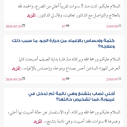
السلام عليكم. كنت منذ 5 سنوات تقريباً أعاني من الصرع، والحمد لله
بالعلاج والتواصل مع الدكتور تعافيت، وقال لي الدكتور..
المزيد
2026-05-24
47
2103329
كتمة وإحساس بالإغماء من حرارة الجو، ما سبب ذلك
وعلاجه؟
السلام عليكم ورحمة الله وبركاته منذ فترة بداية الصيف أصبحت كلما
أتعرض للهواء الساخن أحس بصداع ودوخة، وإحساس بالإغماء،..
المزيد
2026-05-24
50
2103197
أختي تصاب بتشنج وهي نائمة ثم تدخل في
غيبوبة..فما تشخيص حالتها؟
السلام عليكم ورحمة الله وبركاته. أود الاستفسار عن حالة أصيبت بها أختي،
وعمرها 6 سنوات، فقد أصيبت وهي نائمة بتشنج،..
المزيد