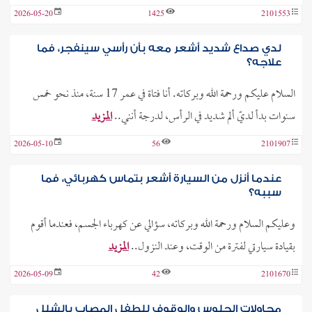
2026-05-20
1425
2101553
لدي صداع شديد أشعر معه بأن رأسي سينفجر، فما
علاجه؟
السلام عليكم ورحمة الله وبركاته. أنا فتاة في عمر 17 سنة، منذ نحو خمس
سنوات بدأ لديّ ألم شديد في الرأس، لدرجة أنني..
المزيد
2026-05-10
56
2101907
عندما أنزل من السيارة أشعر بتماس كهربائي، فما
سببه؟
وعليكم السلام ورحمة الله وبركاته، سؤالي عن كهرباء الجسم، فعندما أقوم
بقيادة سيارتي لفترة من الوقت، وعند النزول..
المزيد
2026-05-09
42
2101670
محاولات الجلوس والوقوف للطفل المصاب بالشلل