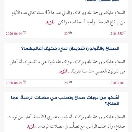
السلام عليكم ورحمة الله وبركاته. والدتي عمرها 43 سنة، تعاني هذه الأيام
من ارتفاع الضغط، وأحياناً انخفاضه، ولكن..
المزيد
2026-06-04
33
2104358
الصداع والقولون شديدان لدي، فكيف أعالجهما؟
السلام عليكم ورحمة الله وبركاته. جزاكم الله خيرًا على ما تقدمونه. أنا أعاني
من القولون العصبي منذ سنة تقريبًا،..
المزيد
2026-06-04
24
2103710
أشكو من نوبات صداع وتصلب في عضلات الرقبة، فما
العلاج؟
السلام عليكم ورحمة الله وبركاته. أنا شاب، عمري 20 سنة، أعاني من نوبات
صداع، وألم خلف الرأس، مع تصلُّب في عضلات الرقبة،..
المزيد