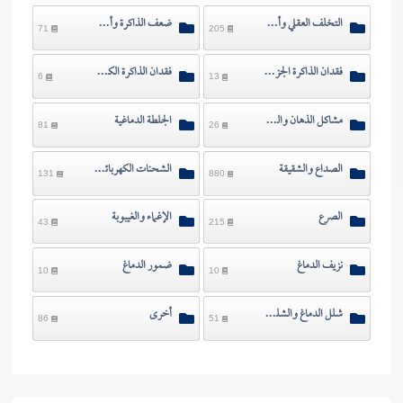
التخلف العقلي وأسبابه
ضعف الذاكرة وأسبابه
71
205
فقدان الذاكرة الجزئي وأسبابه
فقدان الذاكرة الكلي وأسبابه
6
13
مشاكل الذهان والفصام
الجلطة الدماغية
81
26
الصداع والشقيقة
الشحنات الكهربائية الزائدة
131
880
الصرع
الإغماء والغيبوبة
43
215
نزيف الدماغ
ضمور الدماغ
10
10
شلل الدماغ والشلل بشكل عام
أخرى
86
51