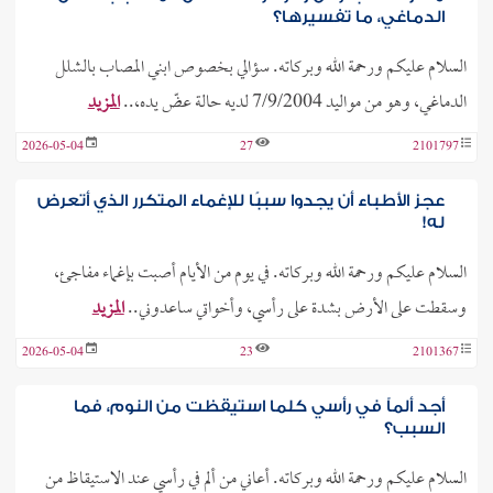
الدماغي، ما تفسيرها؟
السلام عليكم ورحمة الله وبركاته. سؤالي بخصوص ابني المصاب بالشلل
الدماغي، وهو من مواليد 7/9/2004 لديه حالة عضّ يده،..
المزيد
2026-05-04
27
2101797
عجز الأطباء أن يجدوا سببًا للإغماء المتكرر الذي أتعرض
له!
السلام عليكم ورحمة الله وبركاته. في يوم من الأيام أصبت بإغماء مفاجئ،
وسقطت على الأرض بشدة على رأسي، وأخواتي ساعدوني..
المزيد
2026-05-04
23
2101367
أجد ألماً في رأسي كلما استيقظت من النوم، فما
السبب؟
السلام عليكم ورحمة الله وبركاته. أعاني من ألم في رأسي عند الاستيقاظ من