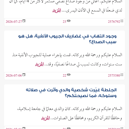
السلام عليكم. أعاني من وجود صداع نصفي مستمر لأكثر من 4 أيام، كما أن
لدي ضعفًا في السمع في الأذن اليسرى...
المزيد
2026-07-27
23
2576792
وجود التهاب في غضاريف الجيوب الأنفية، هل هو
سبب الصداع؟
السلام عليكم ورحمة الله وبركاته. قمت بإجراء عملية للجيوب الأنفية منذ
ست سنوات، وكانت تسبب لي صداعًا نصفيًا، وقد..
المزيد
2026-07-06
22
2575380
الجلطة غيّرت شخصية والدي وأثرت في صلاته
وسلوكه، فما نصيحتكم؟
السلام عليكم ورحمة الله وبركاته. كان والدي معلمًا في جامعة إسلامية،
وحافظًا للقرآن الكريم، ومحافظًا على الصلوات..
المزيد