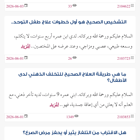
2026-06-03
33
2104622
التشخيص الصحيح هو أول خطوات علاج طفل التوحد..
السلام عليكم ورحمة الله وبركاته. لدي ابن عمره أربع سنوات، لا يتكلم،
وسمعه طبيعي، عصبي ومزاجي، وعند عرضه على المختصين..
المزيد
2026-06-01
26
2103723
ما هي طريقة العلاج الصحيح للتخلف الذهني لدى
الأطفال؟
السلام عليكم ورحمة الله وبركاته. ابني عمره 9 سنوات، لديه تأخر ذهني، مع
العلم أنه لا يعاني من أي إعاقة جسدية، فهو..
المزيد
2026-06-01
1349
2103853
هل الاقتراب من التلفاز يثير أو يحفز مرض الصرع؟