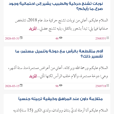
نوبات تشنج حركية والطبيب يشير إلى احتمالية وجود
صرع..ما رأيكم؟
السلام عليكم. أعاني من نوبات تشنج حركية منذ عام 2018، تتلخص
صفاتها فيما يلي: تبدأ بشعور بالثقل، يليه تشنج عضلي..
المزيد
2026-03-31
46
2568351
آلام متقطعة بالرأس مع دوخة وتنميل مستمر: ما
تفسير ذلك؟
السلام عليكم ورحمة الله وبركاته. أعاني من أعراض مستمرة منذ ستة أشهر،
وهي: دوخة مستمرة، وآلام خلف الرأس لكنها تأتي..
المزيد
2026-03-15
96
2569718
متلازمة داون عند المراهق وكيفية تربيته جنسياً
السلام عليكم أنا أرملة لديَّ بنتان وولدان، ولدي الكبير (15 سنة) لديه