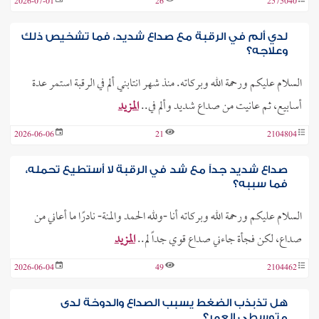
2026-07-01
26
2575040
لدي ألم في الرقبة مع صداع شديد، فما تشخيص ذلك
وعلاجه؟
السلام عليكم ورحمة الله وبركاته. منذ شهر انتابني ألم في الرقبة استمر عدة
أسابيع، ثم عانيت من صداع شديد وألم في..
المزيد
2026-06-06
21
2104804
صداع شديد جداً مع شد في الرقبة لا أستطيع تحمله،
فما سببه؟
السلام عليكم ورحمة الله وبركاته أنا -ولله الحمد والمنة- نادرًا ما أعاني من
صداع، لكن فجأة جاءني صداع قوي جداً لم..
المزيد
2026-06-04
49
2104462
هل تذبذب الضغط يسبب الصداع والدوخة لدى
متوسطي العمر؟