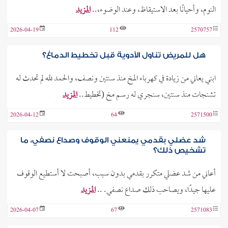
النوم، وأحيانًا بعد الاستيقاظ، وعند الوضوء،..
المزيد
2026-04-19
112
2570757
هل للمريض تناول الأدوية قبل تخطيط الدماغ؟
ابني يعاني من زيادة في كهرباء المخ منذ سنتين ونصف، والحمد لله لم تحدث له
تشنجات منذ سنتين، سنجري له رسم مخ (تخطيط..
المزيد
2026-04-12
64
2571500
شد عضلي بقدمي يمنعني الوقوف وصداع نصفي، ما
تشخيص ذلك؟
أعاني من شد عضلي متكرر بقدمي بدون سبب، أصبحت لا أستطيع الوقوف
عليها جيدًا، ويصاحب ذلك صداع نصفي. ..
المزيد
2026-04-07
67
2571083