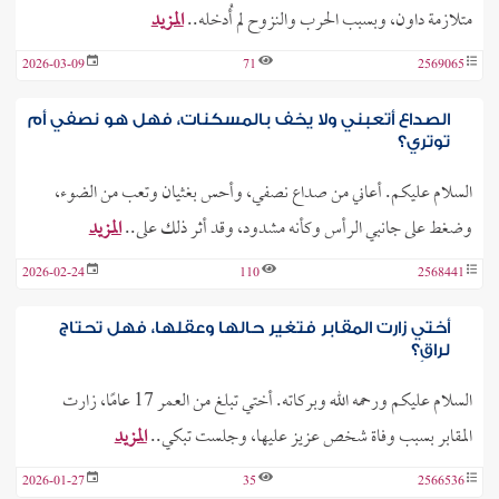
متلازمة داون، وبسبب الحرب والنزوح لم أُدخله..
المزيد
2026-03-09
71
2569065
الصداع أتعبني ولا يخف بالمسكنات، فهل هو نصفي أم
توتري؟
السلام عليكم. أعاني من صداع نصفي، وأحس بغثيان وتعب من الضوء،
وضغط على جانبي الرأس وكأنه مشدود، وقد أثر ذلك على..
المزيد
2026-02-24
110
2568441
أختي زارت المقابر فتغير حالها وعقلها، فهل تحتاج
لراقٍ؟
السلام عليكم ورحمه الله وبركاته. أختي تبلغ من العمر 17 عامًا، زارت
المقابر بسبب وفاة شخص عزيز عليها، وجلست تبكي..
المزيد
2026-01-27
35
2566536