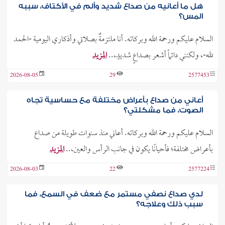
هل ما أعانيه من صداع شديد وألم في الأكتاف، سببه
المس؟
السلام عليكم ورحمة الله وبركاته. أنا ملتزمةٌ بصلاتي وأذكاري اليومية -الحمد
لله-، ولكنني دائماً أشعر بصداعٍ شديدٍ،..
المزيد
2026-08-05
29
2577453
أعاني من صداع بأعراض مختلفة مع حساسية تجاه
الصوت، فما مشكلتي؟
السلام عليكم ورحمة الله وبركاته. أعاني منذ سنوات طويلة من صداع
بأعراض مختلفة؛ فأحيانًا يكون في جانب الرأس والعين،..
المزيد
2026-08-03
22
2577224
لدي صداع نصفي مستمر مع ضعف في السمع، فما
سبب ذلك وعلاجه؟