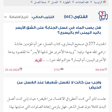
الرئيسية
فقه العبادات
الطهارة
الغسل
صفة الغسل
ن الفتوى
الفتاوى (154)
الترتيب الحالي:
هل يصب الماء في غسل الجنابة على الشق الأيسر
باليد اليمنى أم باليسرى؟
الحديث 277 في صحيح البخاري، كتاب الغسل، عن أم المؤمنين عائشة
-رضي الله عنها- وفيه: "وبيدها الأخرى على شقها الأيسر" ما المقصود بيدها
الأخرى اليمين، أم اليسار؟ جزاكم الله خيرا... ..
المزيد
29-10-2024
3732
501436
واجب من كانت لا تغسل شعرها عند الغسل من
الحيض
علمت للتو أنني كنت أخطئ في الاغتسال من الحيض؛ حيث إنني كنت أغسل
البدن كاملا دون غسل الشعر. فهل يلزمني إعادة الصلوات التي صليتها بهذا