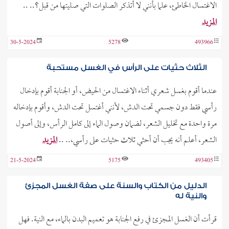
الاغتسال الخاطئ، علما بأنني لا أتذكر الصلوات التي صليتها من قبل؟.. ..
المزيد
30-5-2024
5278
493966
الثلاث حثيات على الرأس في الغسل مستحبة
عندما أقوم بغسل شعري أثناء الاغتسال من الحيض، أو الجنابة أقوم بإدخال
رأسي فقط دون جسمي تحت الدش، لأنني أغتسل تحت الدش، وأقوم بإدخاله
مرة واحدة مع تخليل الشعر، لضمان وصول الماء إلى كامل الرأس، وإلى أصول
الشعر، أعلم أنه يجب أن أحثي ثلاث حثيات على رأسي،.. ..
المزيد
21-5-2024
5175
493405
الدليل من الكتاب والسنة على صفة الغسل المجزئ
والنية له
قرأت أن الغسل المجزئ في رفع الجنابة هو تعميم البدن بالماء، مع النية. فهل