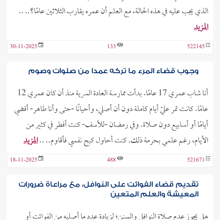
الذي يجب عليه في هذه الحالة، مع العلم أن عمره يقارب الثلاثين عامًا؟.. ..
المزيد
30-11-2025
133
522145
وجوب قضاء المرء ما تركه عمدا من صلوات وصوم
أنا شاب عمري 17 عامًا. بدأت ممارسة العادة السرية منذ أن كان عمري 12
عامًا. كانت تمر عليّ أيام كاملة دون أن أصلي، وأحيانًا -حتى وأنا طاهر- أقضي
أيامًا أو أسابيع دون صلاة. وفي رمضان -للأسف- كنت أفطر في كثير من
الأيام، رغم علمي بحرمة ذلك. كنت أحاول كبح نفسي فأقاوم.. ..
المزيد
18-11-2025
488
521671
تقديم قضاء الفوائت على النوافل، مع مراعاة ضرورات
المعيشة والعلم المتعين
هل يجوز عدم صلاة النوافل والسنن؛ لزيادة عدد ما أصليه من الفوائت أو