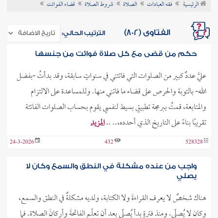
الرئيسية
فقه العبادات
الصلاة
شروط الصلاة
قضاء الفوائت
ن الفتوى
الفتاوى (802)
الترتيب الحالي:
حكم من قضى مع كل صلاة فوائت من جنسها
عليَّ عددٌ كبير من الصلوات التي فاتتني في سنواتٍ سابقة، وقد بدأتُ -بفضل
الله- بالتوبة والحرص على قضاء ما فاتني منها. وللمساعدة على الالتزام
والمتابعة، قمتُ ببرمجة تطبيقٍ بسيط لنفسي يقوم بحساب الصلوات الفائتة
تقريبًا بناءً على التاريخ الذي أحدده،.. ..
المزيد
24-3-2026
432
528328
واجب من عنده مشكلة في النطق والسمع وكان لا
يصلي
هناك شخصٌ لا يعرف القراءةَ ولا الكتابة، ولديه مشكلةٌ في النطق والسمع،
وكان لا يُصلّي. ومنذ فترةٍ بدأ يُصلّي بعد أن تعلّم الفاتحةَ وأركانَ الصلاة. فما