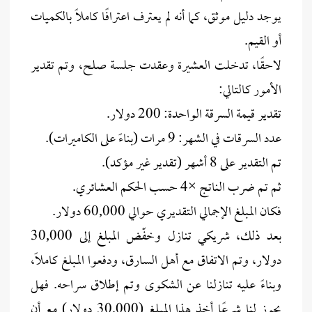
يوجد دليل موثق، كما أنه لم يعترف اعترافًا كاملًا بالكميات
أو القيم.
لاحقًا، تدخلت العشيرة وعقدت جلسة صلح، وتم تقدير
الأمور كالتالي:
تقدير قيمة السرقة الواحدة: 200 دولار.
عدد السرقات في الشهر: 9 مرات (بناءً على الكاميرات).
تم التقدير على 8 أشهر (تقدير غير مؤكد).
ثم تم ضرب الناتج ×4 حسب الحكم العشائري.
فكان المبلغ الإجمالي التقديري حوالي 60,000 دولار.
بعد ذلك، شريكي تنازل وخفّض المبلغ إلى 30,000
دولار، وتم الاتفاق مع أهل السارق، ودفعوا المبلغ كاملًا،
وبناءً عليه تنازلنا عن الشكوى وتم إطلاق سراحه. فهل
يجوز لنا شرعًا أخذ هذا المبلغ (30,000 دولار) مع أن