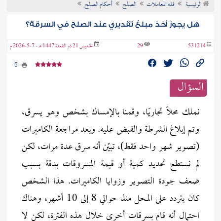
الرئيسية
فقه المعاملات
الصلح
أحكام الصلح
ن الفتوى
هل يجوز أخذ مبلغ تقديري عند الصلح في السرقة؟
531214
29
الخميس 21 ذو القعدة 1447 هـ - 7-5-2026 م
5
السؤال
نملك محلًا تجاريًا، وقمنا بالإمساك بشخص وهو يسرق،
وتم إبلاغ الشرطة والقبض عليه. وبعد مراجعة الكاميرات
(تصوير شهر واحد فقط)، تبيّن أنه سرق عدة مرات، لكن
لم نستطع تحديد كمية أو قيمة المسروقات بدقة بسبب
ضعف جودة التصوير وزوايا الكاميرات. هذا الشخص
كان يتردد على المحل منذ حوالي 8 إلى 10 أشهر، وهناك
احتمال أنه قام بسرقات أخرى خلال هذه الفترة، لكن لا