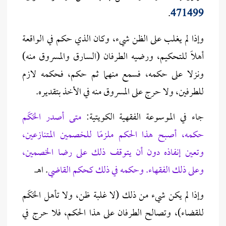
.
471499
وإذا لم يغلب على الظن شيء، وكان الذي حكم في الواقعة
أهلاً للتحكيم، ورضيه الطرفان (السارق والمسروق منه)
ونزلا على حكمه، فسمع منهما ثم حكم، فحكمه لازم
للطرفين، ولا حرج على المسروق منه في الأخذ بتقديره.
جاء في الموسوعة الفقهية الكويتية:
متى أصدر الحَكَم
حكمه، أصبح هذا الحكم ملزمًا للخصمين المتنازعين،
وتعين إنفاذه دون أن يتوقف ذلك على رضا الخصمين،
وعلى ذلك الفقهاء. وحكمه في ذلك كحكم القاضي
. اهـ.
وإذا لم يكن شيء من ذلك (لا غلبة ظن، ولا تأهل الحَكَم
للقضاء)، وتصالح الطرفان على هذا الحكم، فلا حرج في