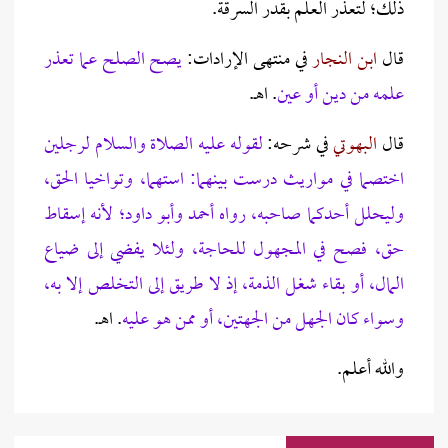
ذلك؛ لتعذر العلم بقدر السرقة.
قال
ابن النجار
في منتهى الإرادات:
يصح ‌الصلح ‌عما ‌تعذر
‌علمه من دين أو عين
. اهـ.
قال
البهوتي
في شرحه:
لقوله عليه الصلاة والسلام لرجلين
اختصما في مواريث درست بينهما: استهما، وتواخيا الحق،
وليحلل أحدكما صاحبه، رواه أحمد وأبو داود؛ لأنه إسقاط
حق، فصح في المجهول للحاجة، ولئلا يفضي إلى ضياع
المال، أو بقاء شغل الذمة، إذ لا طريق إلى التخلص إلا به،
وسواء كان الجهل من الجهتين، أو ممن هو عليه
. اهـ.
والله أعلم.