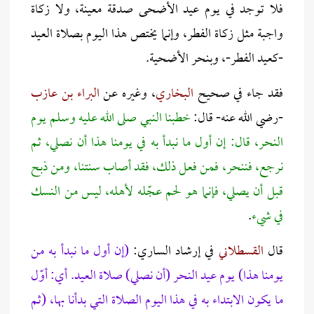
فلا توجد في يوم عيد الأضحى صدقة معينة، ولا زكاة
واجبة مثل زكاة الفطر، وإنما يختص هذا اليوم بصلاة العيد
-كعيد الفطر-، وبنحر الأضحية.
فقد جاء في صحيح
البخاري
، وغيره عن
البراء بن عازب
-رضي الله عنه- قال:
خطبنا النبي صلى الله عليه وسلم يوم
النحر، قال: إن أول ما نبدأ به في يومنا هذا أن نصلي، ثم
نرجع، فننحر، فمن فعل ذلك، فقد أصاب سنتنا، ومن ذبح
قبل أن يصلي، فإنما هو لحم عجّله لأهله، ليس من النسك
في شيء
.
قال
القسطلاني
في إرشاد الساري:
(إن أول ما نبدأ به من
يومنا هذا) يوم عيد النحر (أن نصلي) صلاة العيد. أي: أوّل
ما يكون الابتداء به في هذا اليوم الصلاة التي بدأنا بها، (ثم