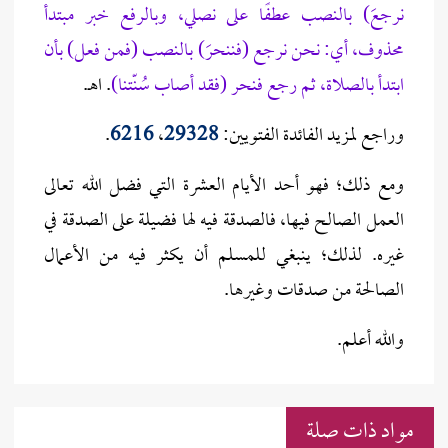
نرجعَ) بالنصب عطفًا على نصلي، وبالرفع خبر مبتدأ
محذوف، أي: نحن نرجع (فننحرَ) بالنصب (فمن فعل) بأن
ابتدأ بالصلاة، ثم رجع فنحر (فقد أصاب سُنّتنا)
. اهـ.
وراجع لمزيد الفائدة الفتويين:
29328
،
6216
.
ومع ذلك؛ فهو أحد الأيام العشرة التي فضل الله تعالى
العمل الصالح فيها، فالصدقة فيه لها فضيلة على الصدقة في
غيره. لذلك؛ ينبغي للمسلم أن يكثر فيه من الأعمال
الصالحة من صدقات وغيرها.
والله أعلم.
مواد ذات صلة