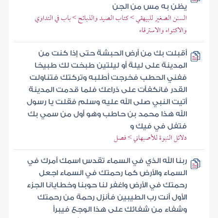
يظن به مس من الجن
السنن الصغير للبيهقي > كتاب الصيد والذبائح > باب في التداوي
والاكتواء والاسترقاء
أقبلت بك من أرض الحبشة حتى إذا كنت من
المدينة على ليلة أو ليلتين طبخت لك طبيخا
ففني الحطب فخرجت أطلبه وتركتك فتناولت
القدر فانكفأت على ذراعك فلما قدمت المدينة
أتيت النبي صلى الله عليه وسلم فقلت يا رسول
الله هذا محمد بن حاطب وهو أول من سمي بك
فتفل في فيك و
دلائل النبوة للأصبهاني > فصل
ربنا الله الذي في السماء تقدس اسمك أمرك في
السماء والأرض كما رحمتك في السماء اجعل
رحمتك في الأرض واغفر لنا حوبنا وخطايانا الجزء
الأول أنت رب الطيبين فأنزل رحمة من رحمتك
وشفاء من شفائك على هذا الوجع فيبرأ