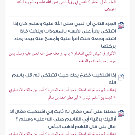
العلو للعلي الغفار > فصل في رؤية النبي صلى الله عليه وسلم ربه ليلتئذ
اختلاف
الجزء الثاني أن النبي صلى الله عليه وسلم كان إذا
اشتكى يقرأ على نفسه بالمعوذات وينفث فإذا
اشتد وجعه كنت أقرأ عليه وأمسح عنه بيده رجاء
بركتها
الأنوار في شمائل النبي المختار > باب في فعله صلى الله تعالى عليه وسلم بمن
مرض من العيادة والدعاء
إذا اشتكيت فضع يدك حيث تشتكي ثم قل باسم
الله
إتحاف المهرة بالفوائد المبتكرة من أطراف العشرة > أنس بن مالك الأنصاري
> ثابت بن أسلم البناني > أبو مطر محمد بن سالم
دخلنا على أنس فقال له ثابت إني اشتكيت فقال ألا
أرقيك برقية أبي القاسم صلى الله عليه وسلم ؟
قال بلى قال اللهم أذهب البأس
إتحاف المهرة بالفوائد المبتكرة من أطراف العشرة > أنس بن مالك الأنصاري