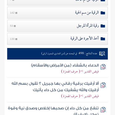
الرقية من سم الحية
142
رقية المرأة للرجل
53
أخذ الأجرة على الرقية
130
عدد النتائج : 498
في البحث عن (من التداوي المسنون الرقى)
الدعاء بالشفاء (من الأمراض والأسقام)
فيض القدير > ( حرف الهمزة )
ألا أرقيك برقية رقاني بها جبريل ؟ تقول بسم الله
أرقيك والله يشفيك من كل داء يأتيك
فيض القدير > ( حرف الهمزة )
تنفع من كل داء إن صحبها إخلاص وصدق نية وقوة
توكل (الرقية)