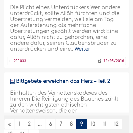
Die Plicht eines Unterdrückers Wer andere
unterdrückt, sollte Allâh fürchten und die
Übertretung vermeiden, weil sie am Tag
der Auferstehung als mehrfache
Übertretungen gezählt werden wird: Eine
dafür, Allâh nicht zu gehorchen, eine
andere dafür, seinen Glaubensbruder zu
unterdrücken und eine..
Weiter
211033
12/05/2016
Bittgebete erweichen das Herz – Teil 2
Einhalten des Verhaltenskodexes des
Inneren Die Reinigung des Bauches zählt
zu den wichtigsten ethischen
Verhaltensweisen, die der
Bittgebetssprecher einhalten soll. Es ist
die Hauptbedingung des Erhörens. Man
1
2
...
6
7
8
9
10
11
12
hat seine Reue zu erneuern, jedem sein