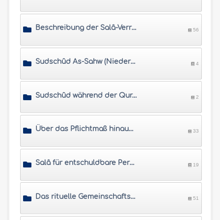
Beschreibung der Salâ-Verrichtung
56
Sudschûd As-Sahw (Niederwerfung für Vergesslichkeiten)
4
Sudschûd während der Qurân-Lesung und Sudschûd aus Dankbarkeit
2
Über das Pflichtmaß hinausgehende rituelle Gebete
33
Salâ für entschuldbare Personen
19
Das rituelle Gemeinschaftsgebet
51