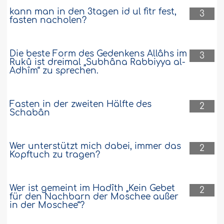
kann man in den 3tagen id ul fitr fest,
3
fasten nacholen?
Die beste Form des Gedenkens Allâhs im
3
Rukû ist dreimal „Subhâna Rabbiyya al-
Adhîm“ zu sprechen.
Fasten in der zweiten Hälfte des
2
Schabân
Wer unterstützt mich dabei, immer das
2
Kopftuch zu tragen?
Wer ist gemeint im Hadîth „Kein Gebet
2
für den Nachbarn der Moschee außer
in der Moschee“?