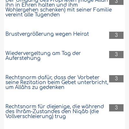
Der Umgang des Propheten (möge Allah
3
ihn in Ehren halten und ihm
Wohlergehen schenken) mit seiner Familie
vereint alle Tugenden
Brustvergrößerung wegen Heirat
3
Wiedervergeltung am Tag der
3
Auferstehung
Rechtsnorm dafür, dass der Vorbeter
3
seine Rezitation beim Gebet unterbricht,
um Allâhs zu gedenken
Rechtsnorm für diejenige, die während
3
des Ihrâm-Zustandes den Niqâb (die
Vollverschleierung) trug