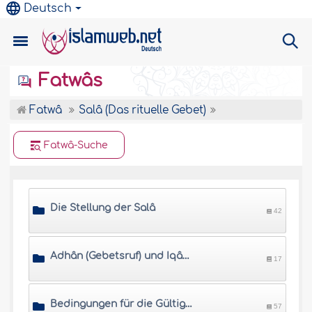
Deutsch
Fatwâs
Fatwâ
Salâ (Das rituelle Gebet)
Fatwâ-Suche
Die Stellung der Salâ
42
Adhân (Gebetsruf) und Iqâma (Ruf zum Gebetsbeginn)
17
Bedingungen für die Gültigkeit der Salâ
57