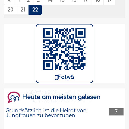
1
2
...
14
15
16
17
18
19
20
21
22
Fatwâ
Heute am meisten gelesen
Grundsätzlich ist die Heirat von
7
Jungfrauen zu bevorzugen