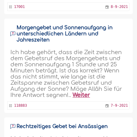
17001
8-9-2021
Morgengebet und Sonnenaufgang in
unterschiedlichen Ländern und
Jahreszeiten
Ich habe gehört, dass die Zeit zwischen
dem Gebetsruf des Morgengebets und
dem Sonnenaufgang 1 Stunde und 25
Minuten beträgt. Ist das korrekt? Wenn
das nicht stimmt, wie lange ist die
Zeitspanne zwischen Gebetsruf und
Aufgang der Sonne? Möge Allâh Sie für
Ihre Antwort segnen!..
Weiter
118883
7-9-2021
Rechtzeitiges Gebet bei Ansässigen