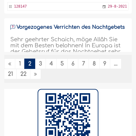
128147
29-8-2021
Vorgezogenes Verrichten des Nachtgebets
Sehr geehrter Schaich, möge Allâh Sie
mit dem Besten belohnen! In Europa ist
der Gebetsruf für das Nachtgebet sehr
spät. Das Abendgebet (Maghrib) ist um
9:30 Uhr und das Nachtgebet (Ischâ) um
1
2
3
4
5
6
7
8
9
...
11:30. Daher haben die Verantwortlichen
21
22
in einer Moschee beschlossen, das
Nachtgebet um eine Stunde
vorzuverlegen, so dass es um 10:30 Uhr
verrichtet..
Weiter
59785
26-8-2021
Sitzen im Gebet, wenn man nicht stehen
kann