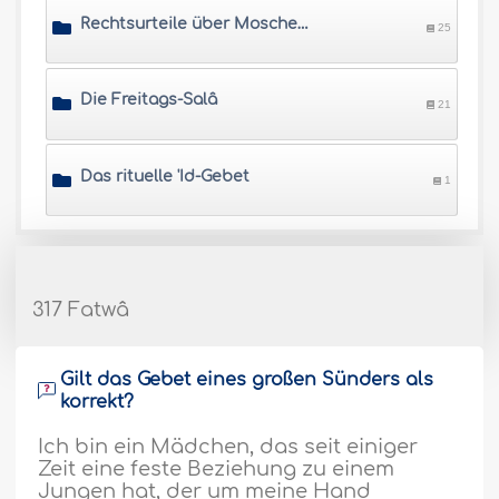
Rechtsurteile über Moscheen und Orte für die Salâ
25
Die Freitags-Salâ
21
Das rituelle 'Id-Gebet
1
317 Fatwâ
Gilt das Gebet eines großen Sünders als
korrekt?
Ich bin ein Mädchen, das seit einiger
Zeit eine feste Beziehung zu einem
Jungen hat, der um meine Hand