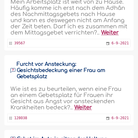
Mein Arbeitsplatz ist weit von zu Hause.
Häufig komme ich erst nach dem Adhân
des Nachmittagsgebets nach Hause
und kann es deswegen nicht am Anfang
der Zeit beten. Darf ich es zusammen mit
dem Mittagsgebet verrichten?..
Weiter
39567
6-9-2021
Furcht vor Ansteckung:
Gesichtsbedeckung einer Frau am
Gebetsplatz
Wie ist es zu beurteilen, wenn eine Frau
an einem Gebetsplatz für Frauen ihr
Gesicht aus Angst vor ansteckenden
Krankheiten bedeck?..
Weiter
128038
6-9-2021