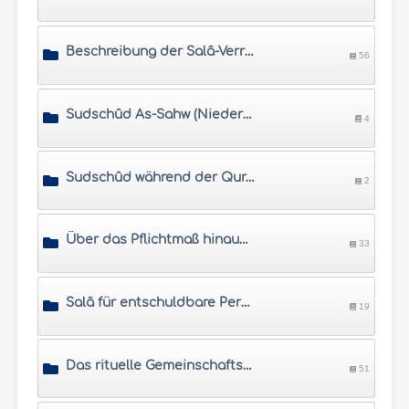
Beschreibung der Salâ-Verrichtung
56
Sudschûd As-Sahw (Niederwerfung für Vergesslichkeiten)
4
Sudschûd während der Qurân-Lesung und Sudschûd aus Dankbarkeit
2
Über das Pflichtmaß hinausgehende rituelle Gebete
33
Salâ für entschuldbare Personen
19
Das rituelle Gemeinschaftsgebet
51