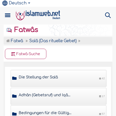
Deutsch
Fatwâs
Fatwâ
Salâ (Das rituelle Gebet)
Fatwâ-Suche
Die Stellung der Salâ
42
Adhân (Gebetsruf) und Iqâma (Ruf zum Gebetsbeginn)
17
Bedingungen für die Gültigkeit der Salâ
57