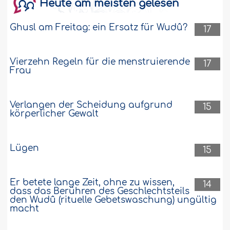
Heute am meisten gelesen
arbeitet
Wie lautet das Urteil für das
Ghusl am Freitag: ein Ersatz für Wudû?
17
Freitagsgebet, wenn wir verreisen (wir
arbeiten einen Monat in der Wüste und
nehmen dann Urlaub)? Ist es für die Zeit,
Vierzehn Regeln für die menstruierende
17
in der wir uns in der Wüste befinden,
Frau
verpflichtend oder erwünscht?..
Weiter
42507
28-2-2018
Verlangen der Scheidung aufgrund
15
körperlicher Gewalt
Lügen
15
Er betete lange Zeit, ohne zu wissen,
14
dass das Berühren des Geschlechtsteils
den Wudû (rituelle Gebetswaschung) ungültig
macht