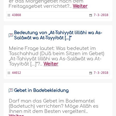
er das Morgengebet nach dem
Freitagsgebet verrichtet?..
Weiter
43868
7-3-2018
Bedeutung von „At-Tahiyyât lillâhi wa As-
Salâwât wa At-Tayyibât […]“
Meine Frage lautet: Was bedeutet im
Taschahhud (Du'â beim Sitzen im Gebet)
„At-Tahiyyât lillâhi wa As-Salâwât wa At-
Tayyibât […]“?..
Weiter
44012
7-3-2018
Gebet in Badebekleidung
Darf man das Gebet im Bademantel
(Badetuch) verrichten? Möge Allâh es
Ihnen mit dem Besten vergelten!..