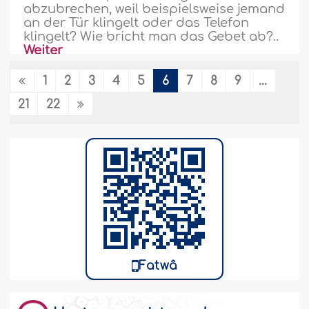
abzubrechen, weil beispielsweise jemand
an der Tür klingelt oder das Telefon
klingelt? Wie bricht man das Gebet ab?..
Weiter
42955
4-3-2018
1
2
3
4
5
6
7
8
9
...
21
22
Muss ein Behinderter, der auf Krücken
geht, das Freitagsgebet verrichten?
Ich bin ein körperlich behinderter junger
Mann. Ich bewege mich allein mit Hilfe
von Krücken. Muss ich am
Gemeinschaftsgebet und am
Freitagsgebet teilnehmen? Danke!..
Weiter
42844
28-2-2018
Fatwâ
Freitagsgebet für Person, die in der Wüste