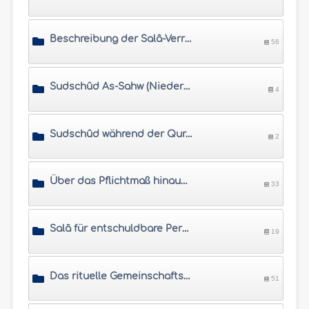
Beschreibung der Salâ-Verrichtung
56
Sudschûd As-Sahw (Niederwerfung für Vergesslichkeiten)
4
Sudschûd während der Qurân-Lesung und Sudschûd aus Dankbarkeit
2
Über das Pflichtmaß hinausgehende rituelle Gebete
33
Salâ für entschuldbare Personen
19
Das rituelle Gemeinschaftsgebet
51