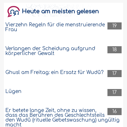
Heute am meisten gelesen
Jemand hat mit dem Pflichtgebet
begonnen und dann beabsichtigt, es in
Vierzehn Regeln für die menstruierende
ein Totengebet umzuwandeln
19
Frau
Im Namen Allâhs! Möge Allâh Seinen
Gesandten in Ehren halten und ihm
Wohlergehen schenken! Ich betrat eine
Verlangen der Scheidung aufgrund
18
Moschee, um das Mittagsgebet zu
körperlicher Gewalt
verrichten. Als der Imâm den Takbîr (die
Worte "Allâh ist größer") sprach, sich aber
nicht verbeugte, wurde mir klar, dass es
Ghusl am Freitag: ein Ersatz für Wudû?
17
ein Totengebet war. Daher änderte ich
die Absicht und verrichtete..
Weiter
Lügen
39289
14-2-2018
17
Er betete lange Zeit, ohne zu wissen,
Jemand vergaß ein Gebet auf der Reise
16
dass das Berühren des Geschlechtsteils
und erinnerte sich noch während dieser
den Wudû (rituelle Gebetswaschung) ungültig
daran
macht