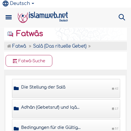
Deutsch
Fatwâs
Fatwâ
Salâ (Das rituelle Gebet)
Fatwâ-Suche
Die Stellung der Salâ
42
Adhân (Gebetsruf) und Iqâma (Ruf zum Gebetsbeginn)
17
Bedingungen für die Gültigkeit der Salâ
57