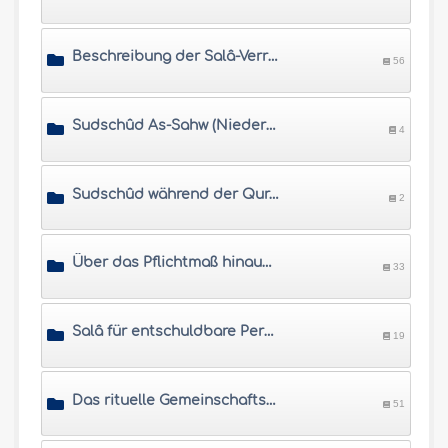
Beschreibung der Salâ-Verrichtung
56
Sudschûd As-Sahw (Niederwerfung für Vergesslichkeiten)
4
Sudschûd während der Qurân-Lesung und Sudschûd aus Dankbarkeit
2
Über das Pflichtmaß hinausgehende rituelle Gebete
33
Salâ für entschuldbare Personen
19
Das rituelle Gemeinschaftsgebet
51