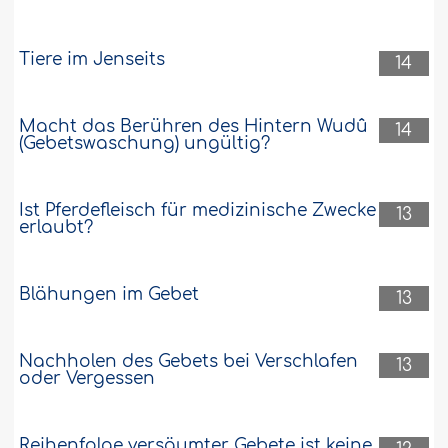
Wenn ich auf Reisen bin und mir das
Mittags-, Nachmittags- und Abendgebet
Tiere im Jenseits
entgeht, wie hole ich es nach? Möge
14
Allah Sie mit dem Besten belohnen!..
Weiter
Macht das Berühren des Hintern Wudû
14
37981
12-2-2018
(Gebetswaschung) ungültig?
Ist Pferdefleisch für medizinische Zwecke
13
erlaubt?
Blähungen im Gebet
13
Nachholen des Gebets bei Verschlafen
13
oder Vergessen
Reihenfolge versäumter Gebete ist keine