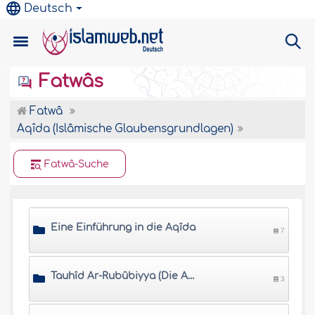
Deutsch
Fatwâs
Fatwâ
Aqîda (Islâmische Glaubensgrundlagen)
Fatwâ-Suche
Eine Einführung in die Aqîda
7
Tauhîd Ar-Rubûbiyya (Die Aufrechterhaltung der Einheit Allâhs in Seiner Herrschaft)
3