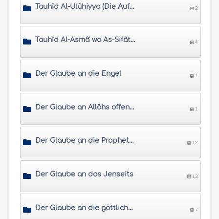
Tauhîd Al-Ulûhiyya (Die Aufrechterhaltung der Einheit Allâhs in der Anbetung)
2
Tauhîd Al-Asmâ' wa As-Sifât (Die Aufrechterhaltung der Einheit Allâhs in Seinen Namen und Eigenschaften)
4
Der Glaube an die Engel
1
Der Glaube an Allâhs offenbarte Bücher
1
Der Glaube an die Propheten und die Gesandten
12
Der Glaube an das Jenseits
13
Der Glaube an die göttliche Bestimmung
7