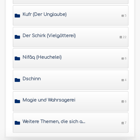
Kufr (Der Unglaube)
5
Der Schirk (Vielgötterei)
22
Nifâq (Heuchelei)
6
Dschinn
4
Magie und Wahrsagerei
6
Weitere Themen, die sich auf die 'Aqîda beziehen
7