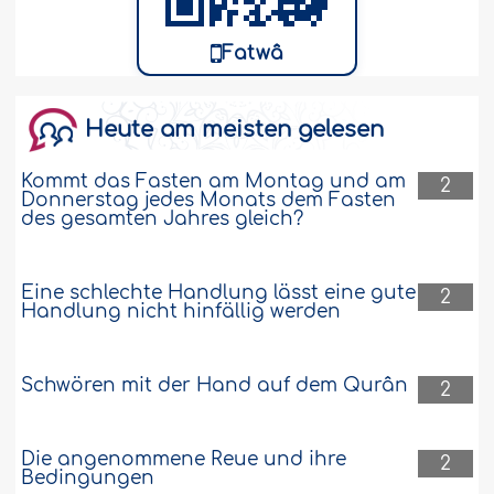
122721
25-5-2009
Fatwâ
Vater behauptet, dass das Evangelium
von Jesus geschrieben und die
Heute am meisten gelesen
Offenbarung noch nicht abgeschlossen
sei
Kommt das Fasten am Montag und am
2
Ich lebe mit meinen Geschwistern in den
Donnerstag jedes Monats dem Fasten
Niederlanden. Mein Vater war ein
des gesamten Jahres gleich?
rechtschaffener Mensch dieser
islamischen Gemeinschaft. Er hat eine
Moschee gebaut und viele gute Taten
Eine schlechte Handlung lässt eine gute
2
vollbracht. Ab 2001 betete er nicht mehr
Handlung nicht hinfällig werden
in der Moschee und schlachtete nicht
mehr am Opferfest, aber er unterließ nie
das Gebet zu Hause. Er empfiehlt uns
Schwören mit der Hand auf dem Qurân
2
immer,..
Weiter
122708
25-5-2009
Die angenommene Reue und ihre
2
Bedingungen