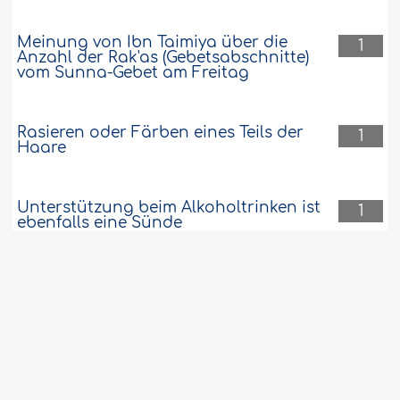
Meinung von Ibn Taimiya über die
1
Anzahl der Rak'as (Gebetsabschnitte)
vom Sunna-Gebet am Freitag
Rasieren oder Färben eines Teils der
1
Haare
Unterstützung beim Alkoholtrinken ist
1
ebenfalls eine Sünde
Stillen eines Kindes und verspätetes
1
Nachholen des Ramadân-Fastens
Frau korrigiert den Vorbeter
1