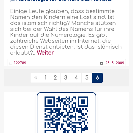
Einige Leute glauben, dass bestimmte
Namen den Kindern eine Last sind. Ist
das islamisch richtig? Manche stützen
sich bei der Wahl des Namens für ihre
Kinder auf die Numerologie. Es gibt
zahlreiche Webseiten im Internet, die
diesen Dienst anbieten. Ist das islâmisch
erlaubt?..
Weiter
122789
25-5-2009
1
2
3
4
5
6
Gibt es vier Kategorien für den Tauhîd?
Kann man den Tauhîd in vier Kategorien
unterteilen? Die erste heißt Tauhîd Ar-
Rubbûbîyya, die zweite Tauhîd Al-
Ulûhîyya, die dritte Tauhîd Al-Asmâ wa
As-Sifât. Was ist mit der vierten Art
„Tauhîd Al-Hâkimîyya“?..
Weiter