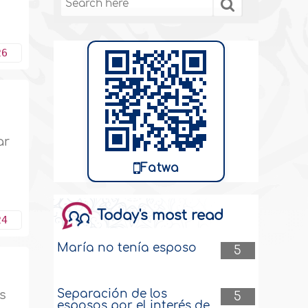
26
ar
Fatwa
Today's most read
24
María no tenía esposo
5
Separación de los
s
5
esposos por el interés de