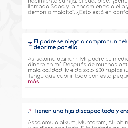
nacimiento su hija, el cual dice: "¡Se
llamado Saba y la encomiendo a ella 
demonio maldito". ¿Esto está en confo
El padre se niega a comprar un celul
deprime por ello
As-salamu alaikum. Mi padre es médico
dinero en mí. Después de muchas pet
mala calidad. Me da solo 600 rupias (u
Tengo que cubrir todo con esta peque
más
Tienen una hija discapacitada y en
Assalamu alaikum, Muhtaram, Al-lah m