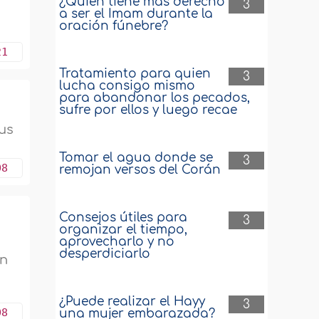
¿Quién tiene más derecho
3
a ser el Imam durante la
oración fúnebre?
21
Tratamiento para quien
3
lucha consigo mismo
para abandonar los pecados,
sufre por ellos y luego recae
sus
Tomar el agua donde se
3
08
remojan versos del Corán
Consejos útiles para
3
organizar el tiempo,
aprovecharlo y no
desperdiciarlo
un
¿Puede realizar el Hayy
3
08
una mujer embarazada?