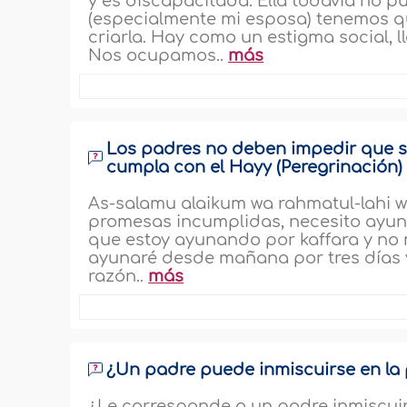
y es discapacitada. Ella todavía no p
(especialmente mi esposa) tenemos qu
criarla. Hay como un estigma social, 
Nos ocupamos..
más
Los padres no deben impedir que s
cumpla con el Hayy (Peregrinación)
As-salamu alaikum wa rahmatul-lahi w
promesas incumplidas, necesito ayun
que estoy ayunando por kaffara y no m
ayunaré desde mañana por tres días y
razón..
más
¿Un padre puede inmiscuirse en la 
¿Le corresponde a un padre inmiscuir