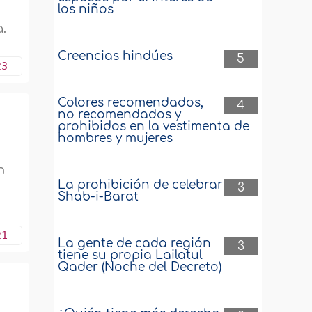
los niños
.
Creencias hindúes
5
23
Colores recomendados,
4
no recomendados y
prohibidos en la vestimenta de
hombres y mujeres
n
La prohibición de celebrar
3
Shab-i-Barat
21
La gente de cada región
3
tiene su propia Lailatul
Qader (Noche del Decreto)