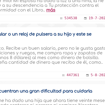
ñor mío! Mi esposa ha dado a luz a una niña, la he
y a su descendencia a Tu protección contra el
rmidad con el Libro..
más
534538
19-7-20
ar o un reloj de pulsera a su hijo y este se
. Recibe un buen salario, pero no le gusta gast
iciones y ruegos, me compra ropa y zapatos de
nos 8 dólares) al mes como dinero de bolsillo.
ña cantidad de dinero que recibo de él, como..
447361
5-8-20
cuentran una gran dificultad para cuidarla
e ha dado una hija que ahora tiene veinte mese