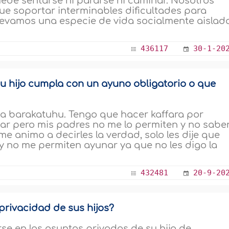
uede sentarse ni pararse ni caminar. Nosotros
e soportar interminables dificultades para
llevamos una especie de vida socialmente aislada
436117
30-1-20
u hijo cumpla con un ayuno obligatorio o que
a barakatuhu. Tengo que hacer kaffara por
ar pero mis padres no me lo permiten y no sabe
e animo a decirles la verdad, solo les dije que
 no me permiten ayunar ya que no les digo la
432481
20-9-20
privacidad de sus hijos?
se en los asuntos privados de su hija de