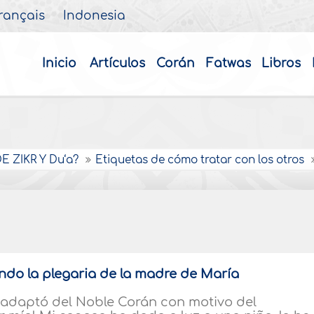
rançais
Indonesia
Inicio
Artículos
Corán
Fatwas
Libros
 ZIKR Y Du‘a?
Etiquetas de cómo tratar con los otros
ndo la plegaria de la madre de María
adaptó del Noble Corán con motivo del