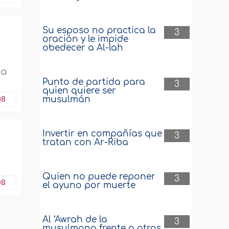
Su esposo no practica la
3
oración y le impide
obedecer a Al-lah
da
Punto de partida para
3
quien quiere ser
08
musulmán
Invertir en compañías que
3
tratan con Ar-Riba
s
Quien no puede reponer
3
08
el ayuno por muerte
Al ‘Awrah de la
3
musulmana frente a otras