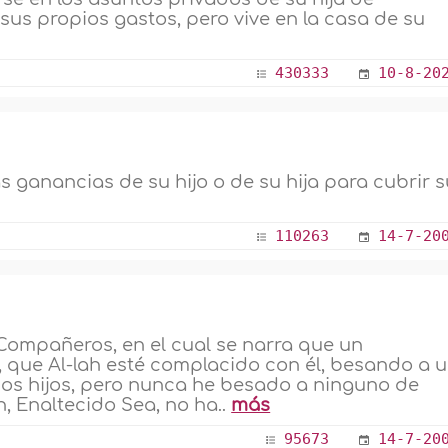
 sus propios gastos, pero vive en la casa de su
430333
10-8-20
as ganancias de su hijo o de su hija para cubrir 
110263
14-7-20
 Compañeros, en el cual se narra que un
, que Al-lah esté complacido con él, besando a 
chos hijos, pero nunca he besado a ninguno de
ah, Enaltecido Sea, no ha..
más
95673
14-7-20