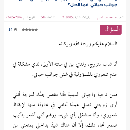
جوانب حياتي، فما الحل؟
المجيب
د. محمد عبد العليم
رقم الاستشارة
2103053
المشاهدات
58
تاريخ النشر
2026-05-23
السؤال
14
السلام عليكم ورحمة الله وبركاته.
أنا شاب متزوج، ولدي ابن في سنته الأولى، لدي مشكلة في
عدم شعوري بالمسؤولية في شتى جوانب حياتي.
فمن ناحية واجباتي الدينية فأنا مقصر جدًّا، لدرجة أنني
أرى زوجتي تصلي عمدًا أمامي في محاولة منها لإيقاظ
شعوري، وأنا منشغل بأي شيء، ورغم أنني أشعر بتأنيب
ضمير تجاه ذلك، إلَّا أن هناك شيئًا بداخلي يمنعني من