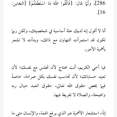
286]، ولَمَا قال: {فَاتَّقُوا اللَّهَ مَا اسْتَطَعْتُمْ} [التغابن:
16].
أنا لا أقول إنه لديك علة أساسية في شخصيتك، ولكن ربما
تكون قد استمرأت التهاون مع ذاتك، وبدأت لا تشعر
بأهمية الأمور.
فيا أخي الكريم، أنت محتاج لأن تجلس مع نفسك؛ لأن
تعيد حساباتك؛ لأن تحاسب نفسك بكل صرامة، خاصةً
فيما يخص حقوق الله تعالى، حقوق العبد حيال ربه
واضحة، والصلاة لا تفريط فيها.
إذًا، استشعار الأهمية هو الذي يرفع الهمة، والإنسان متى ما