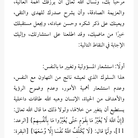
مرحبًا بك، ونسأل الله تعالى أن يرزقك الهمة العالية،
والعزيمة الصادقة، وأن يشرح صدرك للهدى والتقى،
ويعينك على ذكر شكره وحسن عبادته، ويجعل مستقبلك
خيرًا من ماضيك، وقد اطلعنا على استشارتك، وإليك
الإجابة في النقاط التالية:
أولًا: استشعار المسؤولية وتغيير ما بالنفس:
هذا السلوك الذي تعيشه ناتج من التهاون مع النفس،
وعدم استشعار أهمية الأمور، وعدم وضوح الرؤية
والأهداف من الحياة، الإنسان وهبه الله طاقات داخلية
يستطيع أن يتغير من خلالها، ولولا ذلك ما قال الله تعالى:
{إِنَّ اللَّهَ لَا يُغَيِّرُ مَا بِقَوْمٍ حَتَّى يُغَيِّرُوا مَا بِأَنْفُسِهِمْ} [الرعد:
11]، ولَمَا قال: {لَا يُكَلِّفُ اللَّهُ نَفْسًا إِلَّا وُسْعَهَا} [البقرة: