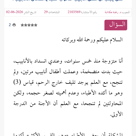
المجيب
د. رغدة عكاشة
رقم الاستشارة
2103569
المشاهدات
29
تاريخ النشر
2026-06-02
السؤال
2
السلام عليكم ورحمة الله وبركاته
أنا متزوجة منذ خمس سنوات، وعندي انسداد بالأنابيب،
حيث بدت متضخمة، وعملت أطفال أنابيب مرتين، ولم
تنجح، مع العلم يوجد تليف خارج الرحم، قياس (3)
وهو ما أكده الأطباء، وعدم أهميته لصغر حجمه، ولكن
المحاولتين لم تنجحا، مع العلم أن الأجنة من الدرجة
الأولى.
المشكلة أن بعض الأطباء -وهم القسم الأكثر- أكدوا