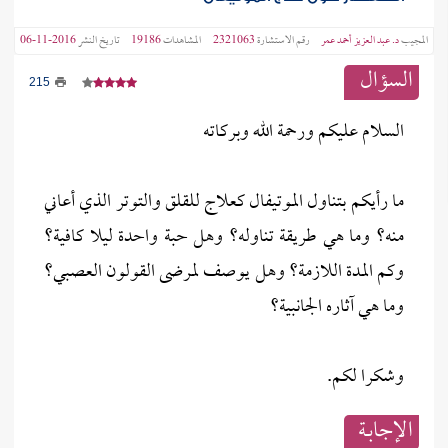
المجيب
د. عبد العزيز أحمد عمر
رقم الاستشارة
2321063
المشاهدات
19186
تاريخ النشر
2016-11-06
السؤال
215
السلام عليكم ورحمة الله وبركاته
ما رأيكم بتناول الموتيفال كعلاج للقلق والتوتر الذي أعاني
منه؟ وما هي طريقة تناوله؟ وهل حبة واحدة ليلا كافية؟
وكم المدة اللازمة؟ وهل يوصف لمرضى القولون العصبي؟
وما هي آثاره الجانبية؟
وشكرا لكم.
الإجابــة