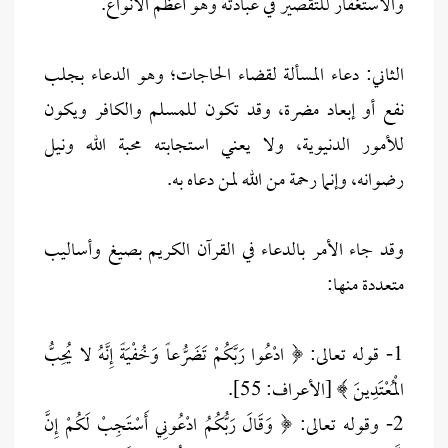
والاستغفار للتقصير في عبادته وهو أعظم الأنواع.
الثاني: دعاء المسألة لقضاء الحاجات؛ وهو الدعاء بجلب
نفع أو إبعاد مضرة، وقد تكون للمسلم والكافر ويكون
للأمور الدنيوية، ولا يعني استجابته محبة الله ونيل
رضوانه، وإنما رحمة من الله لمن دعاه به.
وقد جاء الأمر بالدعاء في القرآن الكريم بصيغ وأساليب
متعددة منها:
1- قوله تعالى: ﴿ ادْعُوا رَبَّكُمْ تَضَرُّعاً وَخُفْيَةً إِنَّهُ لا يُحِبُّ
الْمُعْتَدِينَ ﴾ [الأعراف: 55].
2- وقوله تعالى: ﴿ وَقَالَ رَبُّكُمُ ادْعُونِي أَسْتَجِبْ لَكُمْ إِنَّ