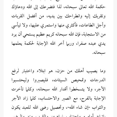
حكمة الله تعالى سبحانه، لذا فتضرعك إلى الله ودعاؤك
وتقربك إليه وانطراحك بين يديه، من أفضل القربات
وأجل الطاعات، فأكثري منها واستمري عليها، ولا تيأسي
من الاستجابة، فإن الله سبحانه كريم عظيم يستحي أن يرد
يدي عبده صفرا، وربما أخر الله الإجابة لحكمة يعلمها
سبحانه.
وما يصيب أهلك من حزن، هو ابتلاء واختبار لرفع
الدرجات وتمحيص السيئات، فليصبروا وليحتسبوا
الأجر، ولا يتسخطوا أقدار الله سبحانه، وكلما تأخرت
الإجابة بالفرج، مع الصبر والاحتساب، كلما زاد الأجر
والثواب -إن شاء الله-، وتحصيل رضى الله للعبد يكون
باتباع أوامره واجتناب نواهيه، والقرب منه والرضى