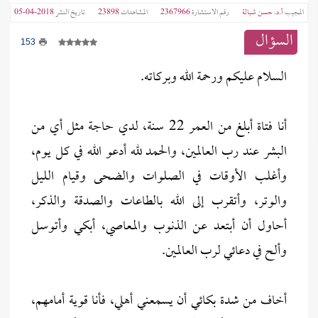
المجيب
أ.د. حسن شبالة
رقم الاستشارة
2367966
المشاهدات
23898
تاريخ النشر
2018-04-05
السؤال
153
السلام عليكم ورحمة الله وبركاته.
أنا فتاة أبلغ من العمر 22 سنة، لدي حاجة مثل أي من
البشر عند رب العالمين، والحمد لله أدعو الله في كل يوم،
وأغلب الأوقات في الصلوات والضحى وقيام الليل
والوتر، وأتقرب إلى الله بالطاعات والصدقة والذكر،
أحاول أن أبتعد عن الذنوب والمعاصي، أبكي وأتوسل
وألح في دعائي لرب العالمين.
أخاف من شدة بكائي أن يسمعني أهلي، فأنا قوية أمامهم،