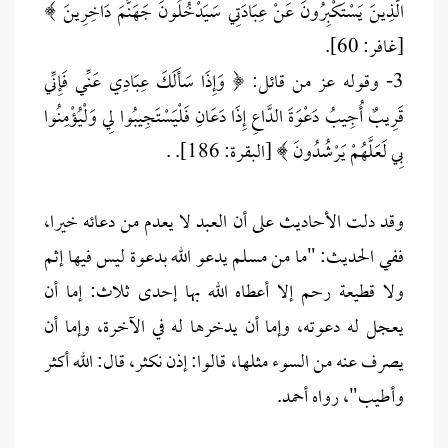
الَّذِينَ يَسْتَكْبِرُونَ عَنْ عِبَادَتِي سَيَدْخُلُونَ جَهَنَّمَ دَاخِرِينَ ﴾
[غافر: 60].
3- وقوله عز من قائل: ﴿ وَإِذَا سَأَلَكَ عِبَادِي عَنِّي فَإِنِّي
قَرِيبٌ أُجِيبُ دَعْوَةَ الدَّاعِ إِذَا دَعَانِ فَلْيَسْتَجِيبُوا لِي وَلْيُؤْمِنُوا
بِي لَعَلَّهُمْ يَرْشُدُونَ ﴾ [البقرة: 186]. .
وقد دلت الأحاديث على أن العبد لا يعدم من دعائه خيرا،
ففي الحديث: "ما من مسلم يدعو الله بدعوة ليس فيها إثم
ولا قطيعة رحم إلا أعطاه الله بها إحدى ثلاث: إما أن
يعجل له دعوته، وإما أن يدخرها له في الآخرة، وإما أن
يصرف عنه من السوء مثلها، قالوا: إذن نكثر، قال: الله أكثر
وأطيب"، رواه أحمد.