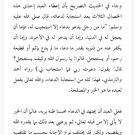
وجاء في الحديث التصريح بأن إعطاء العبد إحدى هذه
الخصال الثلاث يعد استجابة لدعائه، قال صلى الله عليه
وسلم: "ما من رجل يدعو بدعاء إلا استجيب له، فإما أن
يعجل له في الدنيا، وإما أن يدخر له في الآخرة، وإما أن
يكفر عنه من ذنوبه بقدر ما دعا، ما لم يدع بإثم أو قطيعة
رحم، أو يستعجل. قالوا: يا رسول الله وكيف يستعجل؟
قال: يقول: دعوت ربي فما استجاب لي.) رواه أحمد
والترمذي، فهذا كله من استجابة الدعاء، والله تعالى يفعل
لعبده ما هو الخير والمصلحة.
فعلى العبد أن يجتهد في الدعاء محسنا ظنه بربه، عالما أن الخير
لا يأتي إلا من قبله تعالى، ثم يرضى بعد ذلك بما يقدره الله
ويقضيه، ولكن قد يختلف نوع الإجابة بحسب ما تقتضيه