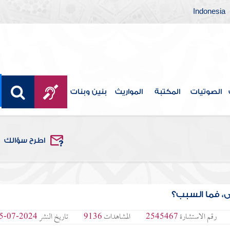
Indonesia
الصوتيات
المكتبة
المواريث
بنين وبنات
اطرح سؤالك
ى، فما السبب؟
رقم الاستشارة
2545467
المشاهدات
9136
تاريخ النشر
2024-07-15