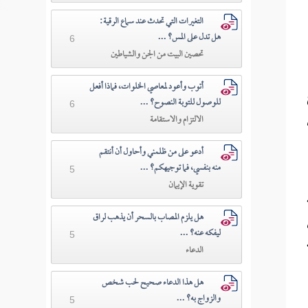
التغيرات التي تحدث عند سماع الرقية:
هل تدل على المس؟ ...
6
تحصين البيت من الجن والشياطين
أتوب وأعود لمعاصي الخلوات، فماذا أفعل
للوصول للتوبة النصوح؟ ...
6
الالتزام والاستقامة
أدعو على من ظلمني وأحاول أن أنتقم
منه بنفسي، فما توجيهكم؟ ...
5
تقوية الإيمان
هل يلزم المصاب بالسحر أن يذهب لراق
ليفكه عنه؟ ...
5
الدعاء
هل هذا الدعاء صحيح لحب شخص
والزواج به؟ ...
5