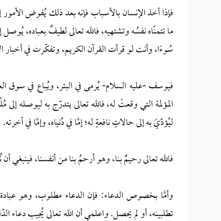
فإذا أخذ الإنسان بالأسباب فإنه بعد ذلك يُفوض الأمور إلى 
ما تتمنّاه نفسُه وتشتهيه، فالله تعالى لطيفٌ بعباده، يُوصل
سُوءًا، وأنت لو قرأت القرآن الكريم، وتفكّرت في أخبار 
فيوسف -عليه السلام- يُرمى في البئر، ويُباع في سوق ا
المؤلمة التي وقعتْ له، فالله تعالى يتدرّج به ليوصله إلى مُل
ليُؤدّيَ به إلى حالاتٍ نافعةٍ له؛ إمَّا في دُنياه، وإمَّا في آخرته.
فالله تعالى رحيمٌ بنا، وهو أرحمُ بنا من أنفسنا، فينبغي 
وأمَّا بخصوص الدعاء: فإن الدعاء مطلوب، وهو عبادة،
تطلبينه، أو لم يحصل. واعلمي أن الله تعالى يُجيب دعاء الدّ