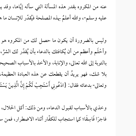
عنه من المكروه بقدر هذه المسألة التي سأله إيَّاها، وقد ي
عليه وسلم-، والله أعلمُ بهذه المصلحة فيُقدّر للإنسان ما 
وليس بالضرورة أن يكون ما حصل لك من المكروه هو بسبب
وأحْلَم وأعظم من أن يُكافئك بالدعاء بأن يُقدّر لك الشرّ
بالتوبة إلى الله تعالى، والإنابة، والأخذ بالأسباب ال
بلا شك، فهو يريدُ أن يقطعك عن هذه العبادة العظيمة، ف
وتعالى- بدعائه فقال: {‌ادْعُونِي ‌أَسْتَجِبْ لَكُمْ إِنَّ الَّذِينَ يَسْتَك
وخذي بالأسباب لقبول الدعاء، ومن ذلك: أكل الحلال، وتجن
فاجرًا فَاسِقًا؛ كما استجاب للكفّار أثناء الاضطرار، فمن س