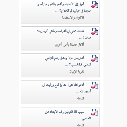
أميل إلى الانطواء وأشعر بالنفور من أمور
عديدة في حياتي، فما العلاج؟ ...
الالتزام والاستقامة
فقدت همتي في الدراسة وكأنني أدرس بلا
هدف! ...
أفكار متعلقة بأمور أخرى
أعاني من حزن وفشل رغم التزامي
الديني، فما السبب؟ ...
تقوية الإيمان
أدعو الله كثيرا جداً بإلحاح ورأيت أني
أسجد لله ...
الدعاء
سبب قلة التوفيق رغم الابتعاد عن
المعاصي. ...
الدعاء