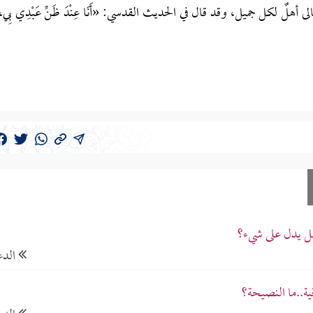
أهلٌ لكل جميل، وقد قال في الحديث القدسي: «‌أَنَا عِنْدَ ظَنِّ عَبْدِي بِي،
هل يدل على شيء؟
الدع
ية..ما النصيحة؟