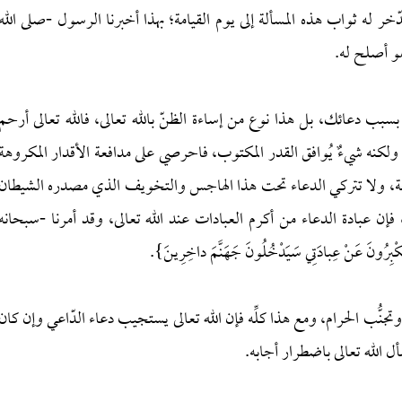
دّخر له ثواب هذه المسألة إلى يوم القيامة؛ بهذا أخبرنا الرسول -صلى الله
هو أصلح له.
 دعائك، بل هذا نوع من إساءة الظنّ بالله تعالى، فالله تعالى أرحم
ِ، ولكنه شيءٌ يُوافق القدر المكتوب، فاحرصي على مدافعة الأقدار المكروهة
صحيحة، ولا تتركي الدعاء تحت هذا الهاجس والتخويف الذي مصدره الشيطان
إن عبادة الدعاء من أكرم العبادات عند الله تعالى، وقد أمرنا -سبحانه
ْبِرُونَ عَنْ عِبادَتِي سَيَدْخُلُونَ جَهَنَّمَ داخِرِينَ}.
ُّب الحرام، ومع هذا كلِّه فإن الله تعالى يستجيب دعاء الدّاعي وإن كان
أل الله تعالى باضطرار أجابه.