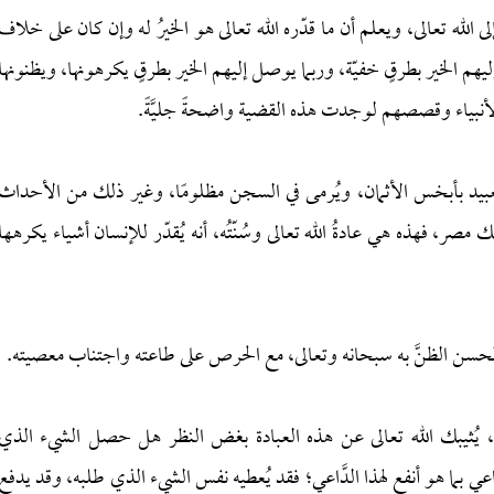
الله تعالى، ويعلم أن ما قدّره الله تعالى هو الخيرُ له وإن كان على خلاف
 إليهم الخير بطرقٍ خفيّة، وربما يوصل إليهم الخير بطرقٍ يكرهونها، ويظنونها
الأنبياء وقصصهم لوجدت هذه القضية واضحةً جليَّةً.
لعبيد بأبخس الأثمان، ويُرمى في السجن مظلومًا، وغير ذلك من الأحداث
ْك مصر، فهذه هي عادةُ الله تعالى وسُنّتُه، أنه يُقدّر للإنسان أشياء يكرهها
أن نُحسن الظنَّ به سبحانه وتعالى، مع الحرص على طاعته واجتناب معصيته.
 يُثيبك الله تعالى عن هذه العبادة بغض النظر هل حصل الشيء الذي
اعي بما هو أنفع لهذا الدَّاعي؛ فقد يُعطيه نفس الشيء الذي طلبه، وقد يدفع