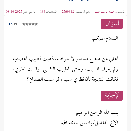
المجيب
د. عطية إبراهيم محمد
رقم الاستشارة
2560812
المشاهدات
184
تاريخ النشر
2025-10-08
السؤال
16
السلام عليكم.
أعاني من صداع مستمر لا يتوقف، ذهبت لطبيب أعصاب
ولم يعرف السبب، وحتى الطبيب النفسي، وقست نظري،
فكانت النتيجة بأن نظري سليم، فما سبب الصداع؟
الإجابــة
بسم الله الرحمن الرحيم
الأخ الفاضل/ باديس حفظه الله.