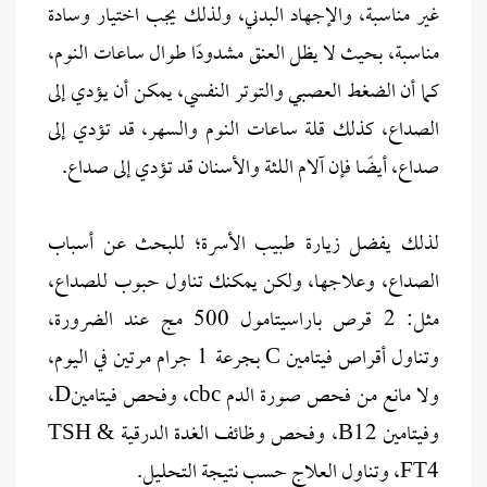
غير مناسبة، والإجهاد البدني، ولذلك يجب اختيار وسادة
مناسبة، بحيث لا يظل العنق مشدودًا طوال ساعات النوم،
كما أن الضغط العصبي والتوتر النفسي، يمكن أن يؤدي إلى
الصداع، كذلك قلة ساعات النوم والسهر، قد تؤدي إلى
صداع، أيضًا فإن آلام اللثة والأسنان قد تؤدي إلى صداع.
لذلك يفضل زيارة طبيب الأسرة؛ للبحث عن أسباب
الصداع، وعلاجها، ولكن يمكنك تناول حبوب للصداع،
مثل: 2 قرص باراسيتامول 500 مج عند الضرورة،
وتناول أقراص فيتامين C بجرعة 1 جرام مرتين في اليوم،
ولا مانع من فحص صورة الدم cbc، وفحص فيتامينD،
وفيتامين B12، وفحص وظائف الغدة الدرقية TSH &
FT4، وتناول العلاج حسب نتيجة التحليل.