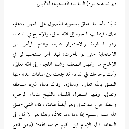
ذي نعمة محسود) السلسلة الصحيحة للألباني.
ثانيًا: وأما ما يتعلق بصعوبة الحصول على العمل وذهابه
عنك، فيتطلب اللجوء إلى الله تعالى، والإلحاح في الدعاء،
وهو المداومة والاستمرار عليه، وعدم اليأس من
الاستجابة حتى لو تأخرت؛ فهذا أمر مستحب لما في
الإلحاح من إظهار الضعف وشدة اللجوء إلى الله تعالى،
وأنت بإلحاحك في الدعاء قد جمعت بين عبادات عدة؛ منها
التعلق بالله تعالى، ودعاؤه، وترك دعاء غيره سبحانه
وتعالى، وفيها استعمال اللسان باللهج بدعاء الرحمن،
وانتظار فرج الله تعالى وهو أيضاً عبادة، وكان النبي -صلى
الله عليه وسلم- إذا دعا دعا ثلاثًا، وهذا هو الإلحاح في
الدعاء، قال الإمام ابن القيم -رحمه الله-: (ومن أنفع