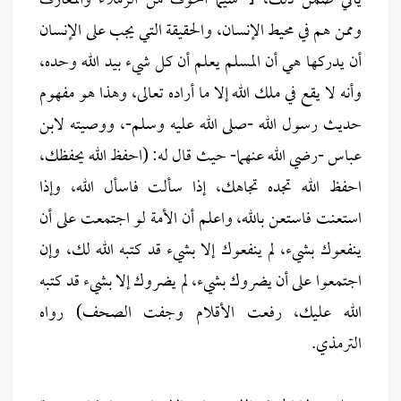
يأتي ضمن ذلك، لا سيما الخوف من الزملاء والمعارف
وممن هم في محيط الإنسان، والحقيقة التي يجب على الإنسان
أن يدركها هي أن المسلم يعلم أن كل شيء بيد الله وحده،
وأنه لا يقع في ملك الله إلا ما أراده تعالى، وهذا هو مفهوم
حديث رسول الله -صلى الله عليه وسلم-، ووصيته لابن
عباس -رضي الله عنهما- حيث قال له: (احفظ الله يحفظك،
احفظ الله تجده تجاهك، إذا سألت فاسأل الله، وإذا
استعنت فاستعن بالله، واعلم أن الأمة لو اجتمعت على أن
ينفعوك بشيء، لم ينفعوك إلا بشيء قد كتبه الله لك، وإن
اجتمعوا على أن يضروك بشيء، لم يضروك إلا بشيء قد كتبه
الله عليك، رفعت الأقلام وجفت الصحف) رواه
الترمذي.