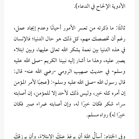
الأدوية الإلحاح في الدعاء).
ثالثًا: ما ذكرته من تعسر الأمور أحيانًا وعدم إيجاد عمل،
رغم أن تخصصك مهم، كل ذلك هو حال الدنيا؛ فالإنسان
في هذه الدنيا بين نعمة يشكر الله تعالى عليها، وبين ابتلاء
يصبر عليه، وهذا ما أشار إليه نبينا الكريم -صلى الله عليه
وسلم- في حديث صهيب الرومي -رضي الله عنه- قال:
قال رسول الله -صلى الله عليه وسلم-: (عجبًا لأمر المؤمن
إن أمره كله خير، وليس ذلك لأحد إلا للمؤمن، إن أصابته
سراء شكر فكان خيرًا له، وإن أصابته ضراء صبر فكان
خيرًا له) رواه مسلم.
وفي الختام: أسألُ اللهَ أن يرفعَ عنكَ الابتلاءَ، وأن يرزقكَ