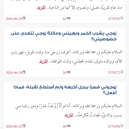
منذ عام تقريبًا، تصلي، وتصوم، إلا أنها من الناحية..
المزيد
2026-06-29
62
2574765
زوجي يشرب الخمر ويهينني وعائلة زوجي تتعدى على
خصوصيتي!!
السلام عليكم ورحمة الله وبركاته. أعرف زوجي منذ وقت طويل، فهو يتيم
الأم، ووالده متوفى، تقدم لخطبتي، وتمت الموافقة..
المزيد
2026-06-24
24
2574272
زوجوني قسرًا برجل أكرهه ولم أستطع تقبله، فماذا
أفعل؟
السلام عليكم ورحمة الله وبركاته. أنا امرأةٌ زُوِّجْتُ قسْرًا وبغير رضا مني
بسبب والديَّ، فَعِشتُ مُكرَهَةً،..
المزيد
2026-06-22
46
2574296