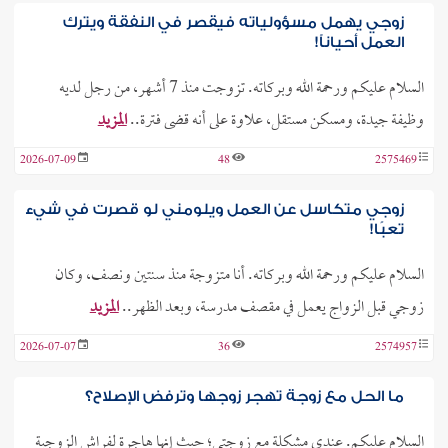
زوجي يهمل مسؤولياته فيقصر في النفقة ويترك
العمل أحياناً!
السلام عليكم ورحمة الله وبركاته. تزوجت منذ 7 أشهر، من رجل لديه
وظيفة جيدة، ومسكن مستقل، علاوة على أنه قضى فترة..
المزيد
2026-07-09
48
2575469
زوجي متكاسل عن العمل ويلومني لو قصرت في شيء
تعبًا!
السلام عليكم ورحمة الله وبركاته. أنا متزوجة منذ سنتين ونصف، وكان
زوجي قبل الزواج يعمل في مقصف مدرسة، وبعد الظهر..
المزيد
2026-07-07
36
2574957
ما الحل مع زوجة تهجر زوجها وترفض الإصلاح؟
السلام عليكم. عندي مشكلة مع زوجتي؛ حيث إنها هاجرة لفراش الزوجية