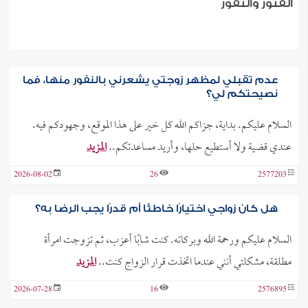
الفتور والنفور
عدم تقبلي لمظهر زوجتي يشعرني بالنفور منها، فما
نصيحتكم لي؟
السلام عليكم. بداية، جزاكم الله كل خير على هذا الموقع، وجهودكم فيه.
عندي قضية ولا أستطيع حلها، وأريد مساعدتكم..
المزيد
2026-08-02
26
2577203
هل كان زواجي اختيارًا خاطئًا أم قدرًا يجب الرضا به؟
السلام عليكم ورحمة الله وبركاته. كنت شابًا أعزب، ثم تزوجت امرأة
مطلقة، مشكلتي أنني عندما اتخذت قرار الزواج كنت..
المزيد
2026-07-28
16
2576895