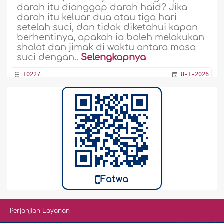
darah itu dianggap darah haid? Jika
darah itu keluar dua atau tiga hari
setelah suci, dan tidak diketahui kapan
berhentinya, apakah ia boleh melakukan
shalat dan jimak di waktu antara masa
suci dengan..
Selengkapnya
10227
8-1-2026
Menyetubuhi Istri yang Belum Mandi dari
Haid
Saya menyetubuhi istri saya setelah
darah haidnya berhenti dan sebelum ia
mandi. Saya mengetahui hal itu, akan
tetapi saya tidak bisa menahan diri. Apa
hukumnya? Saya mendengar untuk
Fatwa
masalah ini saya harus membayar
kafarat, yaitu puasa selama dua bulan.
Jika saya tidak mampu berpuasa, apa
Perjanjian Layanan
yang harus saya lakukan? Mohon beri