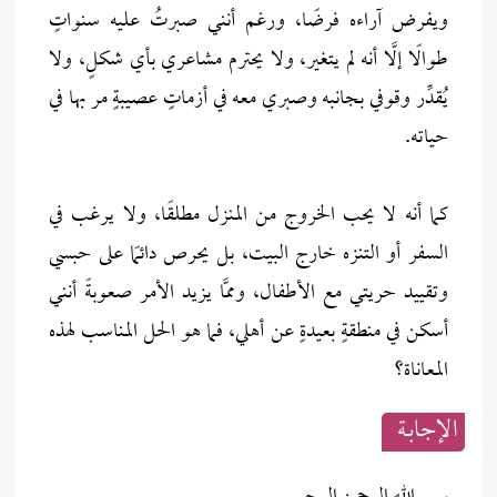
ويفرض آراءه فرضًا، ورغم أنني صبرتُ عليه سنواتٍ
طوالًا إلَّا أنه لم يتغير، ولا يحترم مشاعري بأي شكلٍ، ولا
يُقدِّر وقوفي بجانبه وصبري معه في أزماتٍ عصيبةٍ مر بها في
حياته.
كما أنه لا يحب الخروج من المنزل مطلقًا، ولا يرغب في
السفر أو التنزه خارج البيت، بل يحرص دائمًا على حبسي
وتقييد حريتي مع الأطفال، وممَّا يزيد الأمر صعوبةً أنني
أسكن في منطقةٍ بعيدةٍ عن أهلي، فما هو الحل المناسب لهذه
المعاناة؟
الإجابــة