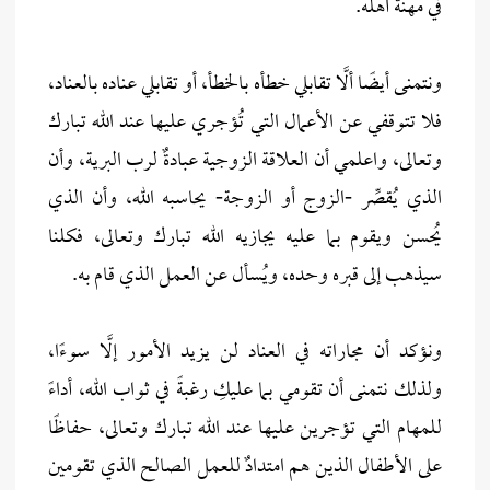
في مهنة أهله.
ونتمنى أيضًا ألَّا تقابلي خطأه بالخطأ، أو تقابلي عناده بالعناد،
فلا تتوقفي عن الأعمال التي تُؤجري عليها عند الله تبارك
وتعالى، واعلمي أن العلاقة الزوجية عبادةٌ لرب البرية، وأن
الذي يُقصِّر -الزوج أو الزوجة- يحاسبه الله، وأن الذي
يُحسن ويقوم بما عليه يجازيه الله تبارك وتعالى، فكلنا
سيذهب إلى قبره وحده، ويُسأل عن العمل الذي قام به.
ونؤكد أن مجاراته في العناد لن يزيد الأمور إلَّا سوءًا،
ولذلك نتمنى أن تقومي بما عليكِ رغبةً في ثواب الله، أداءً
للمهام التي تؤجرين عليها عند الله تبارك وتعالى، حفاظًا
على الأطفال الذين هم امتدادٌ للعمل الصالح الذي تقومين