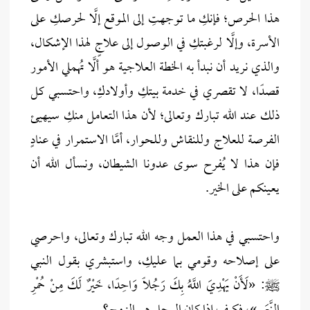
هذا الحرص؛ فإنكِ ما توجهتِ إلى الموقع إلَّا لحرصكِ على
الأسرة، وإلَّا لرغبتكِ في الوصول إلى علاجٍ لهذا الإشكال،
والذي نريد أن نبدأ به الخطة العلاجية هو ألَّا تُهملي الأمور
قصدًا، لا تقصري في خدمة بيتكِ وأولادكِ، واحتسبي كل
ذلك عند الله تبارك وتعالى؛ لأن هذا التعامل منكِ سيهيئ
الفرصة للعلاج وللنقاش وللحوار، أمَّا الاستمرار في عنادٍ
فإن هذا لا يُفرح سوى عدونا الشيطان، ونسأل الله أن
يعينكم على الخير.
واحتسبي في هذا العمل وجه الله تبارك وتعالى، واحرصي
على إصلاحه وقومي بما عليكِ، واستبشري بقول النبي
ﷺ: «لَأَنْ يَهْدِيَ اللَّهُ بِكَ رَجُلًا وَاحِدًا، خَيْرٌ لَكَ مِنْ حُمْرِ