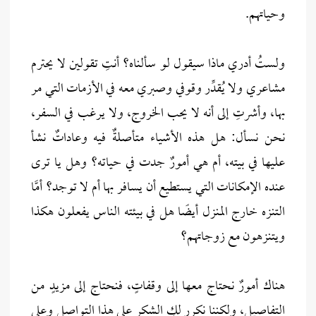
وحياتهم.
ولستُ أدري ماذا سيقول لو سألناه؟ أنتِ تقولين لا يحترم
مشاعري ولا يُقدِّر وقوفي وصبري معه في الأزمات التي مر
بها، وأشرتِ إلى أنه لا يحب الخروج، ولا يرغب في السفر،
نحن نسأل: هل هذه الأشياء متأصلةٌ فيه وعاداتٌ نشأ
عليها في بيته، أم هي أمورٌ جدت في حياته؟ وهل يا ترى
عنده الإمكانات التي يستطيع أن يسافر بها أم لا توجد؟ أمَّا
التنزه خارج المنزل أيضًا هل في بيئته الناس يفعلون هكذا
ويتنزهون مع زوجاتهم؟
هناك أمورٌ نحتاج معها إلى وقفاتٍ، فنحتاج إلى مزيدٍ من
التفاصيل، ولكننا نكرر لكِ الشكر على هذا التواصل وعلى