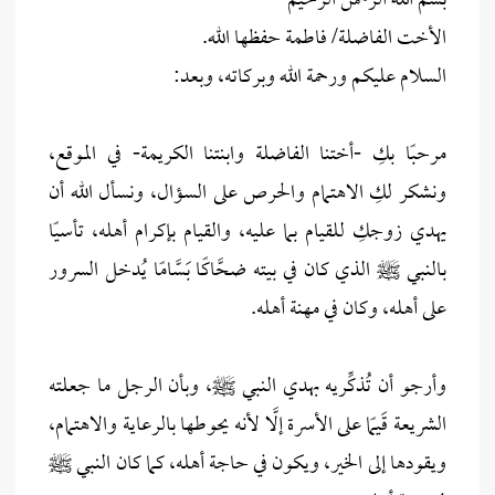
بسم الله الرحمن الرحيم
الأخت الفاضلة/ فاطمة حفظها الله.
السلام عليكم ورحمة الله وبركاته، وبعد:
مرحبًا بكِ -أختنا الفاضلة وابنتنا الكريمة- في الموقع،
ونشكر لكِ الاهتمام والحرص على السؤال، ونسأل الله أن
يهدي زوجكِ للقيام بما عليه، والقيام بإكرام أهله، تأسيًا
بالنبي ﷺ الذي كان في بيته ضحَّاكًا بَسَّامًا يُدخل السرور
على أهله، وكان في مهنة أهله.
وأرجو أن تُذكِّريه بهدي النبي ﷺ، وبأن الرجل ما جعلته
الشريعة قَيمًا على الأسرة إلَّا لأنه يحوطها بالرعاية والاهتمام،
ويقودها إلى الخير، ويكون في حاجة أهله، كما كان النبي ﷺ