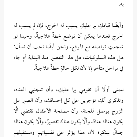
به.
وأيضًا قيامكِ بما عليكِ يسبب له الحرج، فإن لم يسبب له
الحرج فعندها يمكن أن توضع خطةٌ علاجيةٌ، وحبذا لو
شجعتِ تواصله مع الموقع، ونحن أيضًا نحب أن نسأل:
هل هذه السلوكيات، هل هذا التقصير منذ البداية أم جاء
في مراحل متأخرةٍ؟ لأن لكل حالةٍ خطةٌ علاجيةٌ.
نتمنى أولًا أن تقومي بما عليكِ، وأن تتجنبي العناد،
وتذكري أنكِ تؤجرين على كل إحسانكِ، وأن الصبر على
الزوج يوصل للجنة، وأن مصلحة الأطفال تقتضي ألَّا
يكون هناك عنادٌ، وألَّا يكون هناك تقصيرٌ، وألَّا يكون هناك
جدالٌ بينكما؛ لأن هذا يؤثر على نفسياتهم ومستقبلهم