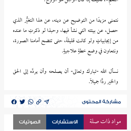
النَّعَمِ»، فكيف إذا كان الرجل هو الزوج؟
نتمنى مزيدًا من التوضيح عن دينه، عن هذا التغيُّر الذي
حصل، عن بيئته التي نشأ فيها، وحبذا لو ذكرتِ ما عنده
من إيجابياتٍ ولو كانت قليلةً، حتى تتضح أمامنا الصورة،
ونتعاون في وضع خطةٍ علاجيةٍ.
نسأل الله -تبارك وتعالى- أن يصلحه وأن يردَّه إلى الحق
والخير ردًّا جميلًا.
مشاركة المحتوى
مواد ذات صلة
الاستشارات
الصوتيات