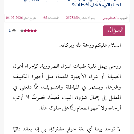
لطلباتي، فهل أخطأت؟
المجيب
د. أحمد الفرجابي
رقم الاستشارة
2575350
المشاهدات
65
تاريخ النشر
2026-07-06
السؤال
1
السلام عليكم ورحمة الله وبركاته.
زوجي يهمل تلبية طلبات المنزل الضرورية، كإجراء أعمال
الصيانة أو شراء الأجهزة المهمة، مثل أجهزة التكييف
وغيرها، ويستمر في المماطلة والتسويف، ممَّا دفعني في
المقابل إلى إهمال شؤون البيت قصدًا، فصرتُ لا أرتب
أرجاءه ولا أطهو الطعام ردًّا على سلوكه هذا.
لا توجد بيننا أي لغة حوارٍ مشتركةٍ، بل إنه يعاند دائمًا