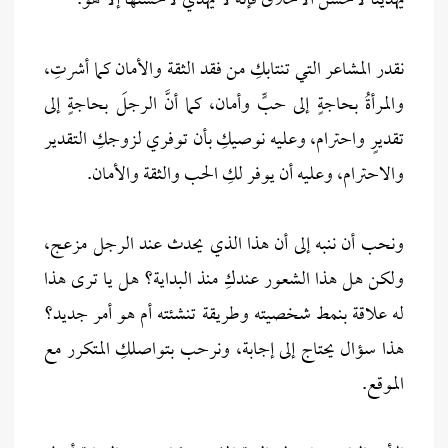
يهدينا لأحسن الأخلاق فإنه لا يهدي لأحسنها إلَّا هو.
نقدر المشاعر التي تنتابكِ من فقد الثقة والأمان كما أشرتِ،
والمرأةُ بحاجةٍ إلى حبٍّ وأمان، كما أنَّ الرجلَ بحاجةٍ إلى
تقديرٍ واحترام، وعليه نوصيكِ بأن توفري لزوجكِ التقدير
والاحترام، وعليه أن يوفر لكِ الحب والثقة والأمان.
ونحب أن ننبه إلى أن هذا الذي يحدث عند الرجل مزعج،
ولكن هل هذا الشعور عندكِ منذ البداية؟ هل يا ترى هذا
له علاقة بنمط شخصيته وطريقة تنشئته أم هو أمر جديد؟
هذا سؤال يحتاج إلى إجابة، ونرحب بتواصلكِ المتكرر مع
الموقع.