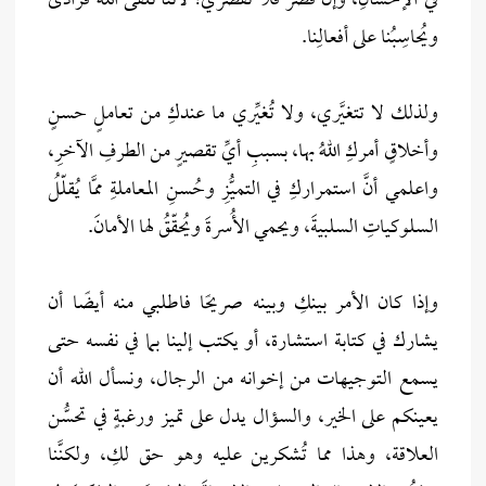
في الإحسانِ، وإنْ قَصَّرَ فلا تُقَصِّري؛ لأنَّنا نلقى اللهَ فُرادى
ويُحاسِبُنا على أفعالِنا.
ولذلك لا تتغيَّري، ولا تُغيِّري ما عندكِ من تعاملٍ حسنٍ
وأخلاقٍ أمركِ اللهُ بها، بسببِ أيِّ تقصيرٍ من الطرفِ الآخرِ،
واعلمي أنَّ استمراركِ في التميُّزِ وحُسنِ المعاملةِ ممَّا يُقلّلُ
السلوكياتِ السلبيةَ، ويحمي الأُسرةَ ويُحقّقُ لها الأمانَ.
وإذا كان الأمر بينكِ وبينه صريحًا فاطلبي منه أيضًا أن
يشارك في كتابة استشارة، أو يكتب إلينا بما في نفسه حتى
يسمع التوجيهات من إخوانه من الرجال، ونسأل الله أن
يعينكم على الخير، والسؤال يدل على تميز ورغبةٍ في تحسُّن
العلاقة، وهذا مما تُشكرين عليه وهو حق لكِ، ولكنَّنا