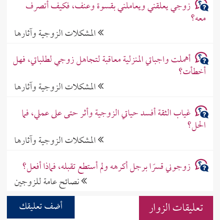
زوجي يعلقني ويعاملني بقسوة وعنف، فكيف أتصرف
معه؟
المشكلات الزوجية وآثارها
أهملت واجباتي المنزلية معاقبة لتجاهل زوجي لطلباتي، فهل
أخطأت؟
المشكلات الزوجية وآثارها
غياب الثقة أفسد حياتي الزوجية وأثر حتى على عملي، فما
الحل؟
المشكلات الزوجية وآثارها
زوجوني قسرًا برجل أكرهه ولم أستطع تقبله، فماذا أفعل؟
نصائح عامة للزوجين
تعليقات الزوار
أضف تعليقك