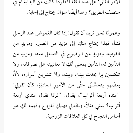
الأمر الثاني: هل هذه الثقة المفقودة كانت من البداية أم في
منتصف الطريق؟ وهذا أيضًا سؤال يحتاج إلى إجابة.
وعمومًا نحن نريد أن نقول: إذا كان الغموض عند الرجل
نشأ، فهذا يحتاج منكِ إلى مزيدٍ من الصبر، ومزيدٍ من
القرب، ومزيدٍ من الوضوح في التعامل معه، ومزيدٍ من
التأمين له، التأمين بمعنى أنكِ لا تعاتبينه على تصرفاته، ولا
تتكلمين بما يحدث بينكِ وبينه، ولا تنشرين أسراره، لأنَّ
بعضَهم يتحسَّسُ حتَّى من الأمورِ العاديَّةِ، كأن تقولي:
"عنده أربعة أثواب"، يقول: "لماذا تقول عندي أربعة
أثواب؟ يعني مثلًا، وبالتالي فهمكِ للزوج وفهمه لكِ هو
أساس النجاح في كل العلاقات الزوجية.