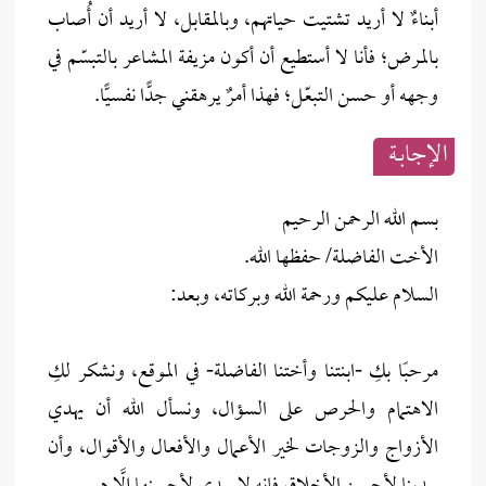
أبناءٌ لا أريد تشتيت حياتهم، وبالمقابل، لا أريد أن أُصاب
بالمرض؛ فأنا لا أستطيع أن أكون مزيفة المشاعر بالتبسّم في
وجهه أو حسن التبعّل؛ فهذا أمرٌ يرهقني جدًّا نفسيًّا.
الإجابــة
بسم الله الرحمن الرحيم
الأخت الفاضلة/ حفظها الله.
السلام عليكم ورحمة الله وبركاته، وبعد:
مرحبًا بكِ -ابنتنا وأختنا الفاضلة- في الموقع، ونشكر لكِ
الاهتمام والحرص على السؤال، ونسأل الله أن يهدي
الأزواج والزوجات لخير الأعمال والأفعال والأقوال، وأن