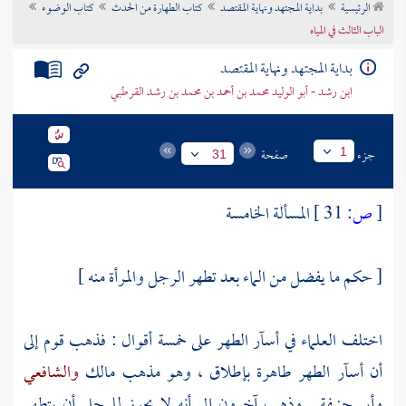
الرئيسية
بداية المجتهد ونهاية المقتصد
كتاب الطهارة من الحدث
كتاب الوضوء
تراجم الأعلام
الباب الثالث في المياه
بداية المجتهد ونهاية المقتصد
ابن رشد - أبو الوليد محمد بن أحمد بن محمد بن رشد القرطبي
جزء
صفحة
1
31
[
ص:
31 ]
المسألة الخامسة
[ حكم ما يفضل من الماء بعد تطهر الرجل والمرأة منه ]
اختلف العلماء في أسآر الطهر على خمسة أقوال : فذهب قوم إلى
أن أسآر الطهر طاهرة بإطلاق ، وهو مذهب
مالك
والشافعي
وأبي حنيفة
. وذهب آخرون إلى أنه لا يجوز للرجل أن يتطهر