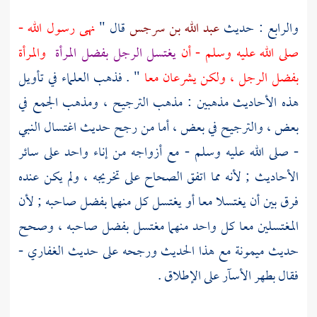
والرابع : حديث
عبد الله بن سرجس
قال "
نهى رسول الله -
صلى الله عليه وسلم - أن
يغتسل الرجل بفضل المرأة
والمرأة
بفضل الرجل ، ولكن يشرعان معا
" . فذهب العلماء في تأويل
هذه الأحاديث مذهبين : مذهب الترجيح ، ومذهب الجمع في
بعض ، والترجيح في بعض ، أما من رجح حديث اغتسال النبي
- صلى الله عليه وسلم - مع أزواجه من إناء واحد على سائر
الأحاديث ; لأنه مما اتفق الصحاح على تخريجه ، ولم يكن عنده
فرق بين أن يغتسلا معا أو يغتسل كل منهما بفضل صاحبه ; لأن
المغتسلين معا كل واحد منهما مغتسل بفضل صاحبه ، وصحح
حديث
ميمونة
مع هذا الحديث ورجحه على حديث
الغفاري
-
فقال بطهر الأسآر على الإطلاق .