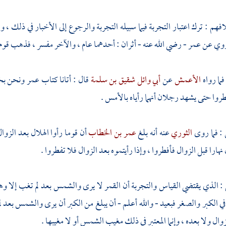
هم : ترك اعتبار التجربة فيما سبيله التجربة والرجوع إلى الأخبار في ذلك ، 
 روي عن
عمر
- رضي الله عنه - أثران : أحدهما عام ، والآخر مفسر ، فذهب قوم إ
 فما رواه
الأعمش
عن
أبي وائل شقيق بن سلمة
قال : أتانا كتاب
عمر
ونحن بخا
فطروا حتى يشهد رجلان أنهما رأياه بالأمس .
 : فما روى
الثوري
عنه أنه بلغ
عمر بن الخطاب
أن قوما رأوا الهلال بعد الزوا
 نهارا قبل الزوال فأفطروا ، وإذا رأيتموه بعد الزوال فلا تفطروا .
: الذي يقتضي القياس والتجربة أن القمر لا يرى والشمس بعد لم تغب إلا وهو 
ي الكبر والصغر فبعيد - والله أعلم - أن يبلغ من الكبر أن يرى والشمس بعد لم
ال ولا بعده ، وإنما المعتبر في ذلك مغيب الشمس أو لا مغيبها .