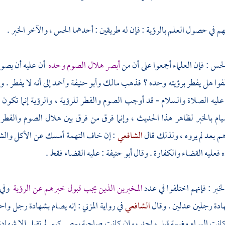
هم في حصول العلم بالرؤية : فإن له طريقين : أحدهما الحس ، والآخر الخبر .
لحس : فإن العلماء أجمعوا على أن من
أبصر هلال الصوم وحده
أن عليه أن يصوم
لفوا هل يفطر برؤيته وحده ؟ فذهب
مالك
وأبو حنيفة
وأحمد
إلى أنه لا يفطر . 
 عليه الصلاة والسلام - قد أوجب الصوم والفطر للرؤية ، والرؤية إنما تكون ب
 بالخبر لظاهر هذا الحديث ، وإنما فرق من فرق بين هلال الصوم والفطر ل
 بعد لم يروه ، ولذلك قال
الشافعي
: إن خاف التهمة أمسك عن الأكل والش
 فعليه القضاء والكفارة . وقال
أبو حنيفة
: عليه القضاء فقط .
لخبر : فإنهم اختلفوا في عدد
المخبرين الذين يجب قبول خبرهم عن الرؤية
وفي 
ادة رجلين عدلين . وقال
الشافعي
في رواية
المزني
: إنه يصام بشهادة رجل واحد
كانت السماء مغيمة قبل واحد ، وإن كانت صاحية بمصر كبير لم تقبل إلا شهادة 