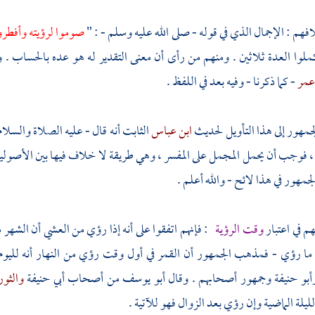
هم : الإجمال الذي في قوله - صلى الله عليه وسلم - : "
صوموا لرؤيته وأفطرو
كملوا العدة ثلاثين . ومنهم من رأى أن معنى التقدير له هو عده بالحساب .
عمر
- كما ذكرنا - وفيه بعد في اللفظ .
لجمهور إلى هذا التأويل لحديث
ابن عباس
الثابت أنه قال - عليه الصلاة والسلام
 فوجب أن يحمل المجمل على المفسر ، وهي طريقة لا خلاف فيها بين الأصولي
مهور في هذا لائح - والله أعلم .
هم في اعتبار
وقت الرؤية
: فإنهم اتفقوا على أنه إذا رؤي من العشي أن الشهر من
 ما رؤي - فمذهب الجمهور أن القمر في أول وقت رؤي من النهار أنه لليوم 
أبو حنيفة
وجمهور أصحابهم . وقال
أبو يوسف
من أصحاب
أبي حنيفة
والثو
ليلة الماضية وإن رؤي بعد الزوال فهو للآتية .