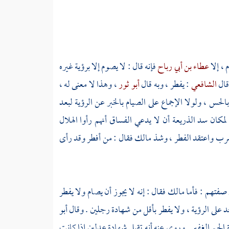
 ، إلا
عطاء بن أبي رباح
فإنه قال : لا يصوم إلا برؤية غيره
وقال
الشافعي
: يفطر ، وبه قال
أبو ثور
، وهذا لا معنى له ،
الحس ، ولولا الإجماع على الصيام بالخبر عن الرؤية لبعد
مكان سد الذريعة أن لا يدعي الفساق أنهم رأوا الهلال
رب واعتقد الفطر ، وشذ
مالك
فقال : من أفطر وقد رأى
صفتهم : فأما
مالك
فقال : إنه لا يجوز أن يصام ولا يفطر
 على الرؤية ، ولا يفطر بأقل من شهادة رجلين . وقال
أبو
الجم الغفير . وروي عنه أنه تقبل شهادة عدلين إذا كانت