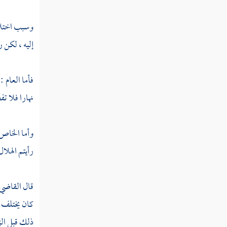
كتاب التفليس
وسبب اختلاف
إليه ، لكن
كتاب الصلح
فأما العام :
كتاب الكفالة
نهارا فلا ت
كتاب الحوالة
وأما الخاص
كتاب الوكالة
رأيتم الهلال
كتاب اللقطة
قال القاضي 
كتاب الوديعة
كان يختلف ف
ذلك قبل الزو