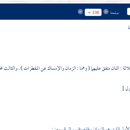
صفحة
238
ة
اثة : اثنان متفق عليهما ( وهما : الزمان والإمساك عن المفطرات ) . والثالث مخت
ول ]
لأول الذي هو الزمان ، فإنه ينقسم إلى قسمين :