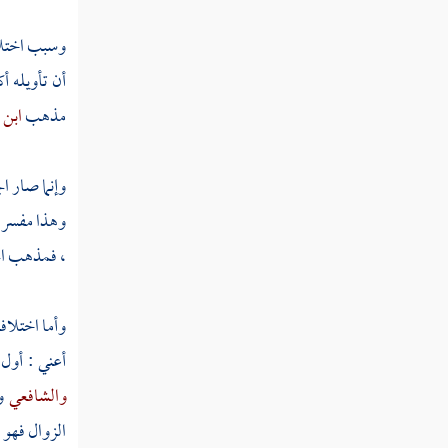
كتاب الإجارات
وسبب اختلاف
كتاب الجعل
أن تأويله أ
مذهب
ابن 
كتاب القراض
كتاب المساقاة
وإنما صار ا
وهذا مفسر ،
كتاب الشركة
، فمذهب الج
كتاب الشفعة
وأما اختلاف
كتاب القسمة
أعني : أول
كتاب الرهون
والشافعي
و
كتاب الحجر
الزوال فهو ل