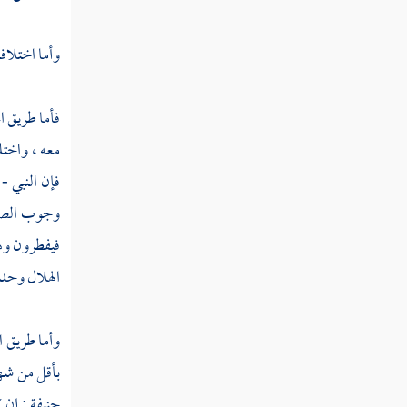
كتاب العارية
وأما اختلاف
كتاب الغصب
فأما طريق ا
كتاب الاستحقاق
معه ، واخت
فإن النبي -
كتاب الهبات
وجوب الصيام
كتاب الوصايا
فيفطرون وهم
الهلال وحده
كتاب الفرائض
كتاب العتق
وأما طريق ا
بأقل من شه
كتاب الكتابة
حنيفة
: إن 