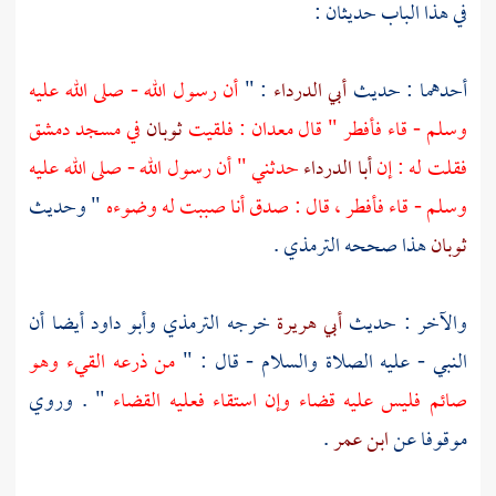
في هذا الباب حديثان :
أحدهما : حديث
أبي الدرداء
: "
أن رسول الله - صلى الله عليه
وسلم - قاء فأفطر " قال
معدان
: فلقيت
ثوبان
في
مسجد دمشق
فقلت له : إن
أبا الدرداء
حدثني " أن رسول الله - صلى الله عليه
وسلم - قاء فأفطر ، قال : صدق أنا صببت له وضوءه
" وحديث
ثوبان
هذا صححه
الترمذي
.
والآخر : حديث
أبي هريرة
خرجه
الترمذي
وأبو داود
أيضا أن
النبي - عليه الصلاة والسلام - قال : "
من ذرعه القيء وهو
صائم فليس عليه قضاء وإن استقاء فعليه القضاء
" . وروي
موقوفا عن
ابن عمر
.