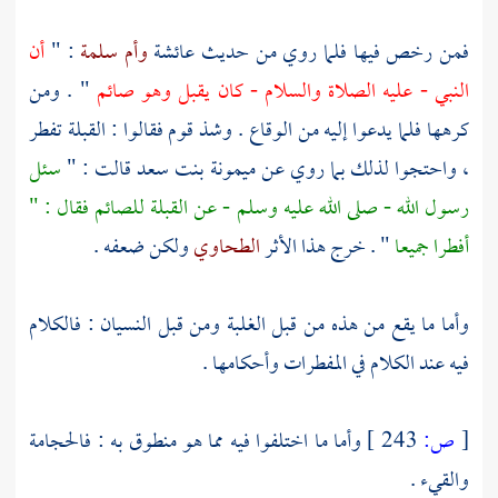
فمن رخص فيها فلما روي من حديث
عائشة
وأم سلمة
: "
أن
النبي - عليه الصلاة والسلام - كان يقبل وهو صائم
" . ومن
كرهها فلما يدعوا إليه من الوقاع . وشذ قوم فقالوا : القبلة تفطر
، واحتجوا لذلك بما روي عن
ميمونة بنت سعد
قالت : "
سئل
رسول الله - صلى الله عليه وسلم - عن القبلة للصائم فقال : "
أفطرا جميعا
" . خرج هذا الأثر
الطحاوي
ولكن ضعفه .
وأما ما يقع من هذه من قبل الغلبة ومن قبل النسيان : فالكلام
فيه عند الكلام في المفطرات وأحكامها .
[
ص:
243 ]
وأما ما اختلفوا فيه مما هو منطوق به : فالحجامة
والقيء .