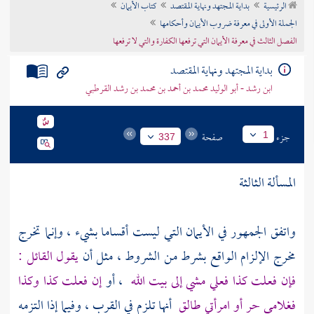
الرئيسية
بداية المجتهد ونهاية المقتصد
كتاب الأيمان
تراجم الأعلام
الجملة الأولى في معرفة ضروب الأيمان وأحكامها
الفصل الثالث في معرفة الأيمان التي ترفعها الكفارة والتي لا ترفعها
بداية المجتهد ونهاية المقتصد
ابن رشد - أبو الوليد محمد بن أحمد بن محمد بن رشد القرطبي
جزء
صفحة
1
337
المسألة الثالثة
واتفق الجمهور في الأيمان التي ليست أقساما بشيء ، وإنما تخرج
مخرج الإلزام الواقع بشرط من الشروط ، مثل أن
يقول القائل :
فإن فعلت كذا فعلي مشي إلى بيت الله
، أو
إن فعلت كذا وكذا
فغلامي حر أو امرأتي طالق
أنها تلزم في القرب ، وفيما إذا التزمه