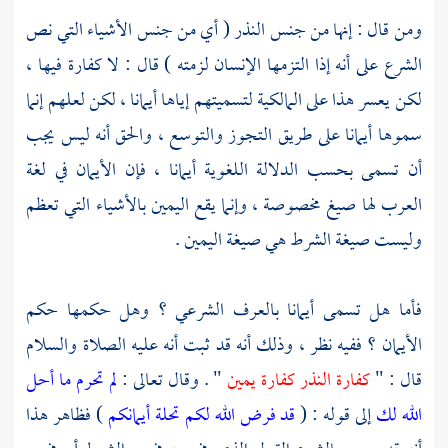
ومن قال : إنها من جنس النذر ( أي من جنس الأشياء التي نص
الشرع على أنه إذا التزمها الإنسان لزمته ) قال : لا كفارة فيها ،
لكن يعسر هذا على المالكية لتسميتهم إياها أيمانا ، لكن لعلهم إنما
سموها أيمانا على طريق التجوز والتوسع ، والحق أنه ليس يجب
أن تسمى بحسب الدلالة اللغوية أيمانا ، فإن الأيمان في لغة
العرب لها صيغ مخصوصة ، وإنما يقع اليمين بالأشياء التي تعظم
وليست صيغة الشرط هي صيغة اليمين .
فأما هل تسمى أيمانا بالعرف الشرعي ؟ وهل حكمها حكم
الأيمان ؟ ففيه نظر ، وذلك أنه قد ثبت أنه عليه الصلاة والسلام
قال : "
كفارة النذر كفارة يمين
" . وقال تعالى :
لم تحرم ما أحل
الله لك
إلى قوله : (
قد فرض الله لكم تحلة أيمانكم
) فظاهر هذا