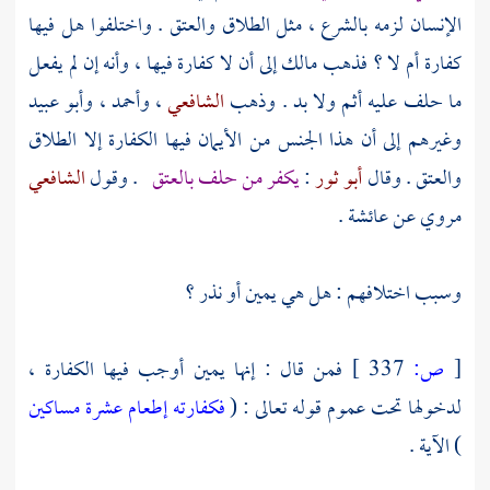
الإنسان لزمه بالشرع ، مثل الطلاق والعتق . واختلفوا هل فيها
كفارة أم لا ؟ فذهب
مالك
إلى أن لا كفارة فيها ، وأنه إن لم يفعل
ما حلف عليه أثم ولا بد . وذهب
الشافعي
،
وأحمد
،
وأبو عبيد
وغيرهم إلى أن هذا الجنس من الأيمان فيها الكفارة إلا الطلاق
والعتق . وقال
أبو ثور
:
يكفر من حلف بالعتق
. وقول
الشافعي
مروي عن
عائشة
.
وسبب اختلافهم : هل هي يمين أو نذر ؟
[
ص:
337 ]
فمن قال : إنها يمين أوجب فيها الكفارة ،
لدخولها تحت عموم قوله تعالى : (
فكفارته إطعام عشرة مساكين
) الآية .