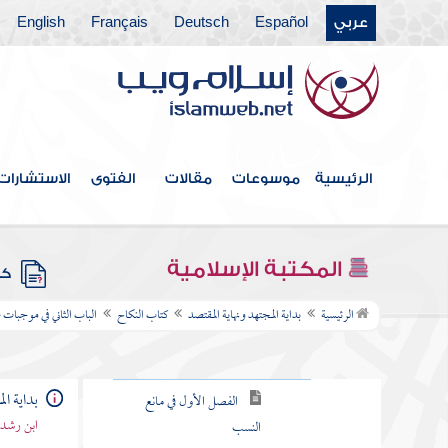
عربي
Español
Deutsch
Français
English
كتاب العقيقة
كتاب الأطعمة والأشربة
كتاب النكاح
الباب الأول في مقدمات النكاح
الرئيسية
موسوعات
مقالات
الفتوى
الاستشارات
الباب الثاني في موجبات صحة النكاح
الركن الأول في الكيفية
المكتبة الإسلامية
كتب
الركن الثاني في شروط العقد
الرئيسية
بداية المجتهد ونهاية المقتصد
كتاب النكاح
الباب الثاني في موجبات
الركن الثالث في معرفة محل
العقد
بداية ال
الفصل الأول في مانع
ابن رشد 
النسب