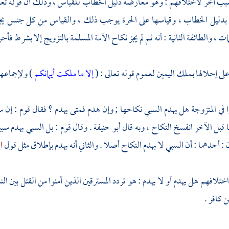
بب آخر لاختلافهم : وهو معارضة دليل الخطاب للقياس ، وذلك أن قوله تعا
 بدليل الخطاب ، وقياسها على الحرة يوجب ذلك ، والقياس من كل جنس يجوز 
ت ، والطائفة الثانية : أنه ثم لم يجز نكاح الأمة المسلمة بالتزويج إلا بشرط فأحر
 على إحلالها بملك اليمين لعموم قوله تعالى : (
إلا ما ملكت أيمانكم
) ولإجماعهم
وا في المتزوجة هل يهدم السبي نكاحها ; وإن هدم فمتى يهدم ؟ فقال قوم : إن س
قبل الآخر انفسخ النكاح ، وبه قال
أبو حنيفة
. وقال قوم : بل السبي يهدم سبي
: أحدهما : أن السبي لا يهدم النكاح أصلا . والثاني أنه يهدم بإطلاق مثل قول
ا
تلافهم هل يهدم أو لا يهدم : هو تردد المسترقين الذين أمنوا من القتل بين النس
 كافر .