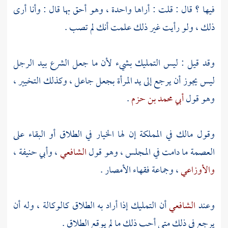
فيها ؟ قال : قلت : أراها واحدة ، وهو أحق بها قال : وأنا أرى
ذلك ، ولو رأيت غير ذلك علمت أنك لم تصب .
وقد قيل : ليس التمليك بشيء لأن ما جعل الشرع بيد الرجل
ليس يجوز أن يرجع إلى يد المرأة بجعل جاعل ، وكذلك التخيير ،
وهو قول
أبي محمد بن حزم
.
وقول
مالك
في المملكة إن لها الخيار في الطلاق أو البقاء على
العصمة ما دامت في المجلس ، وهو قول
الشافعي
،
وأبي حنيفة
،
والأوزاعي
، وجماعة فقهاء الأمصار .
وعند
الشافعي
أن التمليك إذا أراد به الطلاق كالوكالة ، وله أن
يرجع في ذلك متى أحب ذلك ما لم يوقع الطلاق .