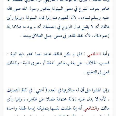
ظاهر بعرف الشرع في معنى البينونة بتخيير رسول الله صلى الله
عليه وسلم نساءه ، لأن المفهوم منه إنما كان البينونة ، وإنما رأى
مالك
أنه لا يقبل قول الزوج في التمليك أنه لم يرد به طلاقا إذا
زعم ذلك ، لأنه لفظ ظاهر في معنى جعل الطلاق بيدها .
وأما
الشافعي
: فلما لم يكن اللفظ عنده نصا اعتبر فيه النية -
فسبب الخلاف : هل يغلب ظاهر اللفظ أو دعوى النية - وكذلك
فعل في التخيير .
وإنما اتفقوا على أن له مناكرتها في العدد ( أعني : في لفظ التمليك
، لأنه لا يدل عليه دلالة محتملة فضلا عن ظاهره ، وإنما رأى
مالك
والشافعي
أنه إذا طلقت نفسها بتمليكه إياها طلقة واحدة