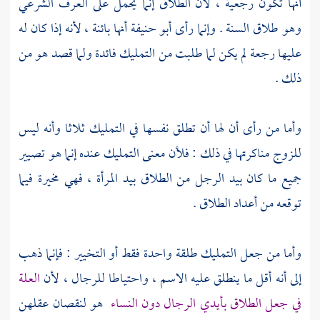
أنها تكون رجعية ، لأن الطلاق إنما يحمل على العرف الشرعي
وهو طلاق السنة . وإنما رأى
أبو حنيفة
أنها بائنة ، لأنه إذا كان له
عليها رجعة لم يكن لما طلبت من التمليك فائدة ولما قصد هو من
ذلك .
وأما من رأى أن لها أن تطلق نفسها في التمليك ثلاثا وأنه ليس
للزوج مناكرتها في ذلك : فلأن معنى التمليك عنده إنما هو تصيير
جميع ما كان بيد الرجل من الطلاق بيد المرأة ، فهي مخيرة فيما
توقعه من أعداد الطلاق .
وأما من جعل التمليك طلقة واحدة فقط أو التخيير : فإنما ذهب
إلى أنه أقل ما ينطلق عليه الاسم ، واحتياطا للرجال ، لأن
العلة
في جعل الطلاق بأيدي الرجال دون النساء
هو لنقصان عقلهن