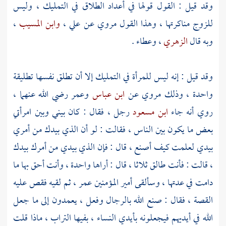
وقد قيل : القول قولها في أعداد الطلاق في التمليك ، وليس
للزوج مناكرتها ، وهذا القول مروي عن
علي
،
وابن المسيب
،
وبه قال
الزهري
،
وعطاء
.
وقد قيل : إنه ليس للمرأة في التمليك إلا أن تطلق نفسها تطليقة
واحدة ، وذلك مروي عن
ابن عباس
وعمر
رضي الله عنهما ،
روي أنه جاء
ابن مسعود
رجل ، فقال : كان بيني وبين امرأتي
بعض ما يكون بين الناس ، فقالت : لو أن الذي بيدك من أمري
بيدي لعلمت كيف أصنع ، قال : فإن الذي بيدي من أمرك بيدك
، قالت : فأنت طالق ثلاثا ، قال : أراها واحدة ، وأنت أحق بها ما
دامت في عدتها ، وسألقى أمير المؤمنين
عمر
، ثم لقيه فقص عليه
القصة ، فقال : صنع الله بالرجال وفعل ، يعمدون إلى ما جعل
الله في أيديهم فيجعلونه بأيدي النساء ، بفيها التراب ، ماذا قلت