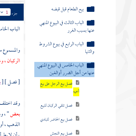
بيع الطعام قبل قبضه
جزء
1
الباب الثالث في البيوع المنهي
الباب الخام
عنها بسبب الغرر
الباب الرابع في بيوع الشروط
والمسموع م
والثنيا
الركبان ، و
الباب الخامس في البيوع المنهي
عنها من أجل الضرر أوالغبن
[ فصل ] [
ب
فصل بيع الرجل على بيع
أخيه
وقد اختلف ا
فصل تلقي الركبان للبيع
بعض
" ، و
فصل بيع الحاضر للبادي
الذهب ، أو 
فصل بيع النجش
، أن لا يطر