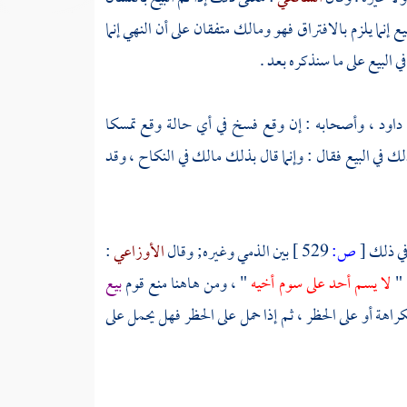
ع إنما يلزم بالافتراق فهو
ومالك
متفقان على أن النهي إنما
ي البيع على ما سنذكره بعد .
داود
، وأصحابه : إن وقع فسخ في أي حالة وقع تمسكا
لك في البيع فقال : وإنما قال بذلك
مالك
في النكاح ، وقد
في ذلك
[
ص:
529 ]
بين الذمي وغيره; وقال
الأوزاعي
:
 "
لا يسم أحد على سوم أخيه
" ، ومن هاهنا منع قوم
بيع
اهة أو على الحظر ، ثم إذا حمل على الحظر فهل يحمل على