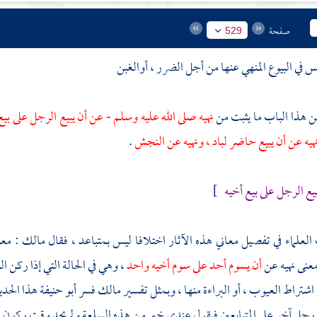
صفحة
529
س في البيوع المنهي عنها من أجل الضرر ، أوالغبن
ن هذا الباب ما يثبت من
نهيه صلى الله عليه وسلم - عن أن يبيع الرجل على بي
نهيه عن أن يبيع حاضر لباد ، ونهيه عن النجش
.
يع الرجل على بيع أخيه
]
لعلماء في تفصيل معاني هذه الآثار اختلافا ليس بمتباعد ، فقال
مالك
: معن
معنى نهيه عن
أن يسوم أحد على سوم أخيه واحد
، وهي في الحالة التي إذا ركن الب
اشتراط العيوب ، أو البراءة منها ، وبمثل تفسير
مالك
فسر
أبو حنيفة
هذا الحد
أ رجل آخر على المتبايعين فيقول عندي خير من هذه السلعة ولم يحد وقت ركون و