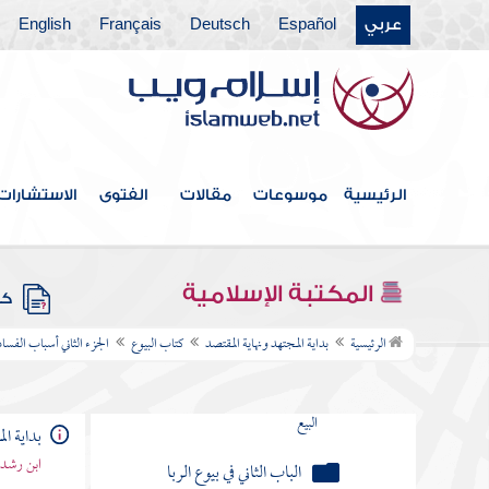
كتاب الإيلاء
عربي
Español
Deutsch
Français
English
كتاب الظهار
كتاب اللعان
كتاب الإحداد
الرئيسية
موسوعات
مقالات
الفتوى
الاستشارات
كتاب البيوع
الجزء الأول أنواع البيوع المطلقة
المكتبة الإسلامية
كتب
الجزء الثاني أسباب الفساد العامة في
الرئيسية
بداية المجتهد ونهاية المقتصد
كتاب البيوع
الجزء الثاني أسباب الفساد 
البيوع المطلقة
الباب الأول في الأعيان المحرمة
البيع
بداية ال
الباب الثاني في بيوع الربا
ابن رشد 