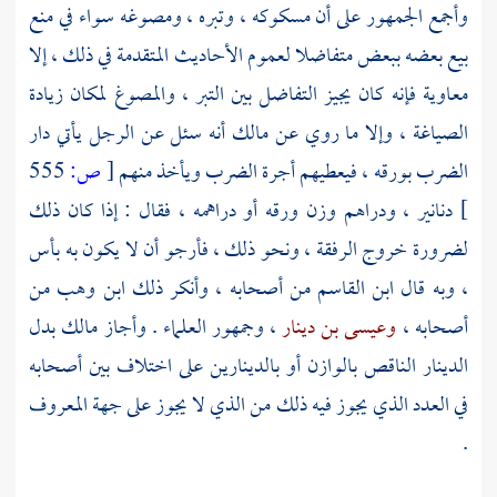
وأجمع الجمهور على أن مسكوكه ، وتبره ، ومصوغه سواء في منع
بيع بعضه ببعض متفاضلا لعموم الأحاديث المتقدمة في ذلك ، إلا
معاوية فإنه كان يجيز التفاضل بين التبر ، والمصوغ لمكان زيادة
الصياغة ، وإلا ما روي عن
مالك
أنه سئل عن الرجل يأتي دار
الضرب بورقه ، فيعطيهم أجرة الضرب ويأخذ منهم
[
ص:
555
]
دنانير ، ودراهم وزن ورقه أو دراهمه ، فقال : إذا كان ذلك
لضرورة خروج الرفقة ، ونحو ذلك ، فأرجو أن لا يكون به بأس
، وبه قال
ابن القاسم
من أصحابه ، وأنكر ذلك
ابن وهب
من
أصحابه ،
وعيسى بن دينار
، وجمهور العلماء . وأجاز
مالك
بدل
الدينار الناقص بالوازن أو بالدينارين على اختلاف بين أصحابه
في العدد الذي يجوز فيه ذلك من الذي لا يجوز على جهة المعروف
.