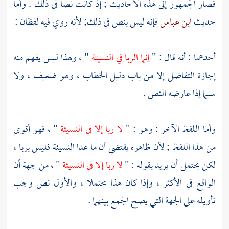
فصار الجمهور إلى هذه الأحاديث ; إذ كانت نصا في ذلك . وأما
حديث
ابن عباس
فإنه ليس بنص في ذلك; لأنه روي فيه لفظان :
أحدهما : أنه قال : "
إنما الربا في النسيئة
" ، وهذا ليس يفهم منه
إجازة التفاضل إلا من باب دليل الخطاب ، وهو ضعيف ، ولا
سيما إذا عارضه النص .
وأما اللفظ الآخر : وهو : "
لا ربا إلا في النسيئة
" ، فهو أقوى
من هذا اللفظ ; لأن ظاهره يقتضي أن ما عدا النسيئة فليس بربا ،
لكن يحتمل أن يريد بقوله : "
لا ربا إلا في النسيئة
" ، من جهة أن
الواقع في الأكثر ، وإذا كان هذا محتملا ، والأول نص وجب
تأويله على الجهة التي يصح الجمع بينهما .