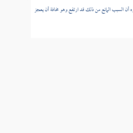
 أن السبب المانع من ذلك قد ارتفع وهو مخافة أن يعجز
 الصحة لم يجزه وإن عتق ، ومن قال من شرط لزومه قال
 .
أنه لا يجوز عتقه إذا لم يأذن السيد ، فقال قوم : ذلك جائز
ان جميعا .
قبل أن يعتق كان ولاء عبده لسيده ، وإن مات وقد عتق