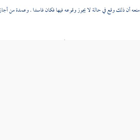
عه أن ذلك وقع في حالة لا يجوز وقوعه فيها فكان فاسدا . وعمدة من أجازه
فهم هل إذن السيد من شرط لزوم العقد أو من شرط صحته ؟ فمن قال من شرط
تق ; لأنه وقع عقدا صحيحا ، فلما ارتفع الإذن المرتقب فيه صح العقد كما لو أذن
من أجاز عتقه إذا أذن السيد ، فإن الناس اختلفوا أيضا في ذلك بعد اتفاقهم على 
 لا يجوز ، وبه قال
أبو حنيفة
، وبالجواز قال
مالك
، وعن
الشافعي
في ذلك القول
وا ذلك اختلفوا في ولاء المعتق لمن يكون ، فقال
مالك
: إن مات المكاتب 
 ولاؤه له . وقال قوم من هؤلاء : بل ولاؤه على كل حال لسيده .