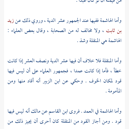
من قيمته أن لو كان عبدا .
وأما الهاشمة ففيها عند الجمهور عشر الدية ، وروي ذلك عن
زيد
بن ثابت
، ولا مخالف له من الصحابة ، وقال بعض العلماء :
الهاشمة هي المنقلة وشذ .
وأما المنقلة فلا خلاف أن فيها عشر الدية ونصف العشر إذا كانت
خطأ ، فأما إذا كانت عمدا ، فجمهور العلماء على أن ليس فيها
قود لمكان الخوف . وحكي عن
ابن الزبير
أنه أقاد منها ومن
المأمومة .
وأما الهاشمة في العمد . فروى
ابن القاسم
عن
مالك
أنه ليس فيها
قود . ومن أجاز القود من المنقلة كان أحرى أن يجيز ذلك من